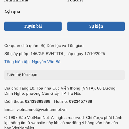
24h qua
Tuyến bài
Sự kiện
Cơ quan chủ quản: Bộ Dân tộc và Tôn giáo
Số giấy phép: 146/GP-BVHTTDL, cấp ngày 17/10/2025
Tổng biên tập: Nguyễn Văn Bá
Liên hệ tòa soạn
Địa chỉ: Tầng 18, Toà nhà Cục Viễn thông (VNTA), 68 Dương
Đình Nghệ, phường Cầu Giấy, TP. Hà Nội.
Điện thoại:
02439369898
- Hotline:
0923457788
Email: vietnamnet@vietnamnet.vn
© 1997 Báo VietNamNet. All rights reserved. Chỉ được phát hành
lại thông tin từ website này khi có sự đồng ý bằng văn bản của
báo VietNamNet.