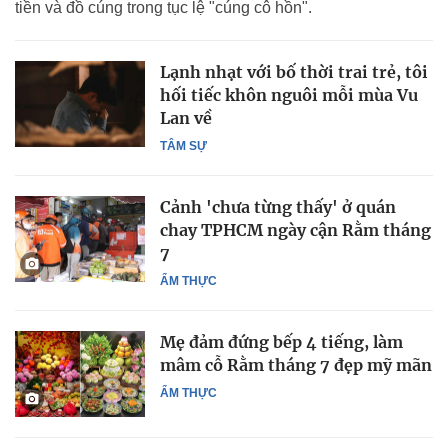
tiền và đồ cúng trong tục lệ "cúng cô hồn".
Lạnh nhạt với bố thời trai trẻ, tôi
hối tiếc khôn nguôi mỗi mùa Vu
Lan về
TÂM SỰ
Cảnh 'chưa từng thấy' ở quán
chay TPHCM ngày cận Rằm tháng
7
ẨM THỰC
Mẹ đảm đứng bếp 4 tiếng, làm
mâm cỗ Rằm tháng 7 đẹp mỹ mãn
ẨM THỰC