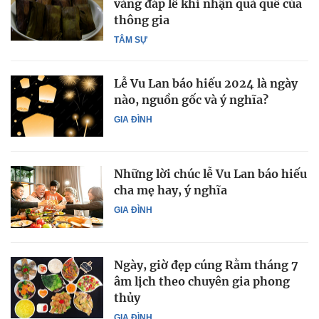
vàng đáp lễ khi nhận quà quê của
thông gia
TÂM SỰ
Lễ Vu Lan báo hiếu 2024 là ngày
nào, nguồn gốc và ý nghĩa?
GIA ĐÌNH
Những lời chúc lễ Vu Lan báo hiếu
cha mẹ hay, ý nghĩa
GIA ĐÌNH
Ngày, giờ đẹp cúng Rằm tháng 7
âm lịch theo chuyên gia phong
thủy
GIA ĐÌNH