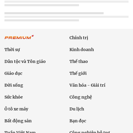
Chính trị
Thời sự
Kinh doanh
Dân tộc và Tôn giáo
Thể thao
Giáo dục
Thế giới
Đời sống
Văn hóa - Giải trí
Sức khỏe
Công nghệ
Ô tô xe máy
Du lịch
Bất động sản
Bạn đọc
Tuần Việt Nam
Công nghiệp hỗ trợ