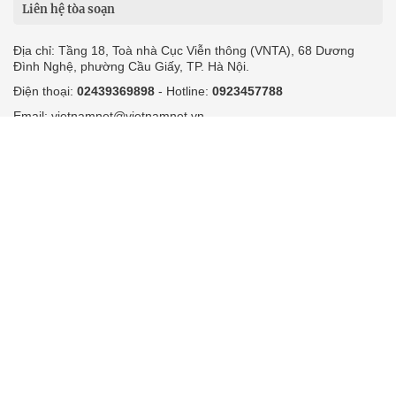
Liên hệ tòa soạn
Địa chỉ: Tầng 18, Toà nhà Cục Viễn thông (VNTA), 68 Dương
Đình Nghệ, phường Cầu Giấy, TP. Hà Nội.
Điện thoại:
02439369898
- Hotline:
0923457788
Email: vietnamnet@vietnamnet.vn
© 1997 Báo VietNamNet. All rights reserved. Chỉ được phát hành
lại thông tin từ website này khi có sự đồng ý bằng văn bản của
báo VietNamNet.
Liên hệ quảng cáo
Công ty Cổ phần Truyền thông VietNamNet
0919405885 (Hà Nội)
0919435885 (Tp.HCM)
Hotline:
-
Email: contact@vietnamnet.vn
http://vads.vn
Báo giá:
Hỗ trợ kỹ thuật: support@tech.vietnamnet.vn
Tải ứng dụng
Độc giả gửi bài
Tuyển dụng