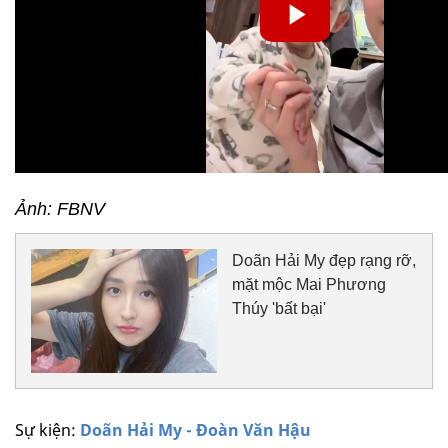
Ảnh: FBNV
Doãn Hải My đẹp rạng rỡ,
mặt mộc Mai Phương
Thúy 'bất bại'
Sự kiện:
Doãn Hải My - Đoàn Văn Hậu