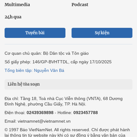
Multimedia
Podcast
24h qua
Tuyến bài
Sự kiện
Cơ quan chủ quản: Bộ Dân tộc và Tôn giáo
Số giấy phép: 146/GP-BVHTTDL, cấp ngày 17/10/2025
Tổng biên tập: Nguyễn Văn Bá
Liên hệ tòa soạn
Địa chỉ: Tầng 18, Toà nhà Cục Viễn thông (VNTA), 68 Dương
Đình Nghệ, phường Cầu Giấy, TP. Hà Nội.
Điện thoại:
02439369898
- Hotline:
0923457788
Email: vietnamnet@vietnamnet.vn
© 1997 Báo VietNamNet. All rights reserved. Chỉ được phát hành
lại thông tin từ website này khi có sự đồng ý bằng văn bản của