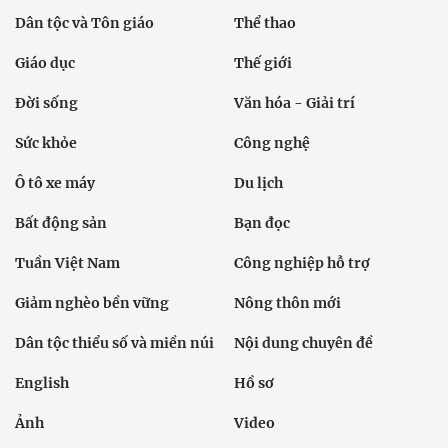
Dân tộc và Tôn giáo
Thể thao
Giáo dục
Thế giới
Đời sống
Văn hóa - Giải trí
Sức khỏe
Công nghệ
Ô tô xe máy
Du lịch
Bất động sản
Bạn đọc
Tuần Việt Nam
Công nghiệp hỗ trợ
Giảm nghèo bền vững
Nông thôn mới
Dân tộc thiểu số và miền núi
Nội dung chuyên đề
English
Hồ sơ
Ảnh
Video