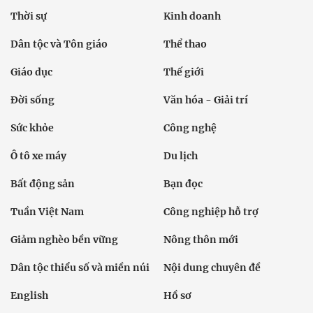
Thời sự
Kinh doanh
Dân tộc và Tôn giáo
Thể thao
Giáo dục
Thế giới
Đời sống
Văn hóa - Giải trí
Sức khỏe
Công nghệ
Ô tô xe máy
Du lịch
Bất động sản
Bạn đọc
Tuần Việt Nam
Công nghiệp hỗ trợ
Giảm nghèo bền vững
Nông thôn mới
Dân tộc thiểu số và miền núi
Nội dung chuyên đề
English
Hồ sơ