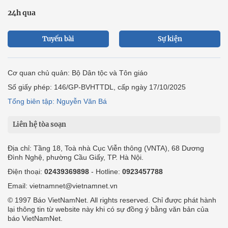
24h qua
Tuyến bài
Sự kiện
Cơ quan chủ quản: Bộ Dân tộc và Tôn giáo
Số giấy phép: 146/GP-BVHTTDL, cấp ngày 17/10/2025
Tổng biên tập: Nguyễn Văn Bá
Liên hệ tòa soạn
Địa chỉ: Tầng 18, Toà nhà Cục Viễn thông (VNTA), 68 Dương
Đình Nghệ, phường Cầu Giấy, TP. Hà Nội.
Điện thoại:
02439369898
- Hotline:
0923457788
Email: vietnamnet@vietnamnet.vn
© 1997 Báo VietNamNet. All rights reserved. Chỉ được phát hành
lại thông tin từ website này khi có sự đồng ý bằng văn bản của
báo VietNamNet.