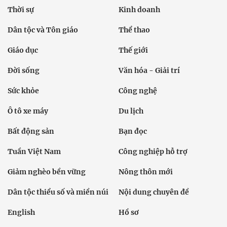
Thời sự
Kinh doanh
Dân tộc và Tôn giáo
Thể thao
Giáo dục
Thế giới
Đời sống
Văn hóa - Giải trí
Sức khỏe
Công nghệ
Ô tô xe máy
Du lịch
Bất động sản
Bạn đọc
Tuần Việt Nam
Công nghiệp hỗ trợ
Giảm nghèo bền vững
Nông thôn mới
Dân tộc thiểu số và miền núi
Nội dung chuyên đề
English
Hồ sơ