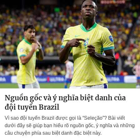
Nguồn gốc và ý nghĩa biệt danh của
đội tuyển Brazil
Vì sao đội tuyển Brazil được gọi là “Seleção”? Bài viết
dưới đây sẽ giúp bạn hiểu rõ nguồn gốc, ý nghĩa và những
câu chuyện phía sau biệt danh đặc biệt này.