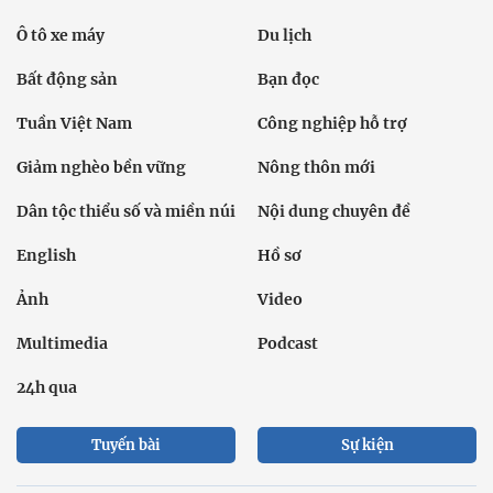
Ô tô xe máy
Du lịch
Bất động sản
Bạn đọc
Tuần Việt Nam
Công nghiệp hỗ trợ
Giảm nghèo bền vững
Nông thôn mới
Dân tộc thiểu số và miền núi
Nội dung chuyên đề
English
Hồ sơ
Ảnh
Video
Multimedia
Podcast
24h qua
Tuyến bài
Sự kiện