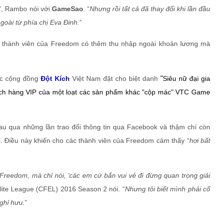
”, Rambo nói với
GameSao
. “
Nhưng rồi tất cả đã thay đổi khi lần đầu
oài từ phía chị Eva Đinh.
”
ợc cộng đồng
Đột Kích
Việt Nam đặt cho biệt danh
"
Siêu nữ đại gia
ách hàng VIP của một loạt các sản phẩm khác "cộp mác" VTC Game
au qua những lần trao đổi thông tin qua Facebook và thậm chí còn
i. Điều này khiến cho các thành viên của Freedom cảm thấy “
hơi bất
 Freedom, mà chỉ nói, ‘các em cứ bắn vui vẻ đi đừng quan trọng giải
ite League (CFEL) 2016 Season 2 nói. “
Nhưng tôi biết mình phải cố
ghỉ hưu.
”