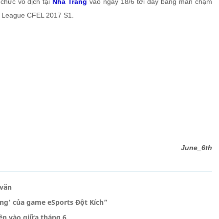
chức vô địch tại
Nha Trang
vào ngày 18/6 tới đây bằng màn chạm
ng League CFEL 2017 S1.
June_6th
 văn
ng’ của game eSports Đột Kích”
iện vào giữa tháng 6