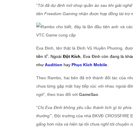
“
Tôi đã dự định mở shop quần áo sau khi giải nghệ
tiên Freedom Gaming nhận được hợp đồng tài trợ ng
Eva Đinh, tên thật là Đinh Vũ Huyền Phương, đư
tiền tỉ
".
Ngoài
Đột Kích
,
Eva Đinh còn đang là kh
như
Audition
hay
Phục Kích Mobile
.
Theo Rambo, hai bên đã trở thành đối tác của nh
chưa từng gặp mặt hay tiếp xúc với nhau ngoài đờ
ngờ
”, theo trao đổi với
GameSao
.
“
Chị Eva Đinh không yêu cầu thành tích gì từ phía
thưởng’
”, Đội trưởng của nhà ĐKVĐ CROSSFIRE El
gắng hơn nữa và hiện tại tôi chưa nghĩ tới chuyện n