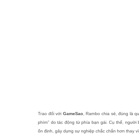
Trao đổi với
GameSao
, Rambo chia sẻ, đúng là qu
phím” do tác động từ phía bạn gái. Cụ thể, ngườ
ổn định, gây dựng sự nghiệp chắc chắn hơn thay vì