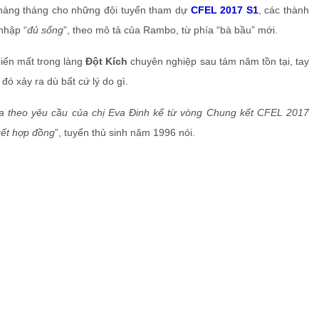
hàng tháng cho những đội tuyển tham dự
CFEL 2017 S1
, các thành
nhập “
đủ sống
”, theo mô tả của Rambo, từ phía “bà bầu” mới.
biến mất trong làng
Đột Kích
chuyên nghiệp sau tám năm tồn tại, tay
ó xảy ra dù bất cứ lý do gì.
a theo yêu cầu của chị Eva Đinh kể từ vòng Chung kết CFEL 2017
kết hợp đồng
”, tuyển thủ sinh năm 1996 nói.