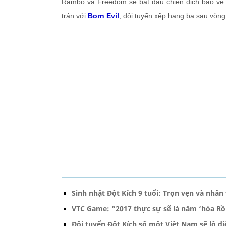
Rambo và Freedom sẽ bắt đầu chiến dịch bảo vệ 
trán với
Born Evil
, đội tuyển xếp hạng ba sau vò
Sinh nhật Đột Kích 9 tuổi: Trọn vẹn và nhân
VTC Game: “2017 thực sự sẽ là năm ‘hóa Rồ
Đội tuyển Đột Kích số một Việt Nam sẽ lộ d