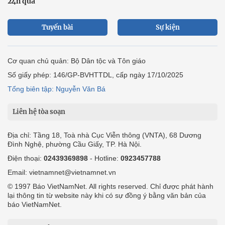
24h qua
Tuyến bài
Sự kiện
Cơ quan chủ quản: Bộ Dân tộc và Tôn giáo
Số giấy phép: 146/GP-BVHTTDL, cấp ngày 17/10/2025
Tổng biên tập: Nguyễn Văn Bá
Liên hệ tòa soạn
Địa chỉ: Tầng 18, Toà nhà Cục Viễn thông (VNTA), 68 Dương
Đình Nghệ, phường Cầu Giấy, TP. Hà Nội.
Điện thoại:
02439369898
- Hotline:
0923457788
Email: vietnamnet@vietnamnet.vn
© 1997 Báo VietNamNet. All rights reserved. Chỉ được phát hành
lại thông tin từ website này khi có sự đồng ý bằng văn bản của
báo VietNamNet.