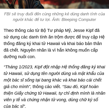
FBI sẽ truy đuổi đến cùng những kẻ dùng danh tính của
người khác để tư lợi. Ảnh: Bleeping Computer
Theo thông cáo từ Bộ Tư pháp Mỹ, Jesse Kipf đã
sử dụng các danh tính ăn trộm được để truy cập Hệ
thống đăng ký khai tử Hawaii và khai báo bản thân
đã chết. Nguyên nhân là vì hắn không muốn cấp
dưỡng nuôi con.
“Tháng 1/2023, Kipf đột nhập Hệ thống đăng ký khai
tử Hawaii, sử dụng tên người dùng và mật khẩu của
một bác sĩ sống tại bang khác và khai báo cái chết
giả cho mình”,
thông cáo viết.
“Sau đó, Kipf hoàn
thiện Giấy chứng tử Hawaii, tự chỉ định mình là nhân
viên y tế và chứng nhận tử vong, dùng chữ ký số
của bác sĩ”.