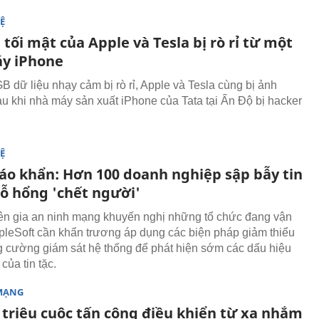
Ệ
 tối mật của Apple và Tesla bị rò rỉ từ một
y iPhone
 dữ liệu nhạy cảm bị rò rỉ, Apple và Tesla cùng bị ảnh
u khi nhà máy sản xuất iPhone của Tata tại Ấn Độ bị hacker
Ệ
áo khẩn: Hơn 100 doanh nghiệp sập bẫy tin
lỗ hổng 'chết người'
n gia an ninh mạng khuyến nghị những tổ chức đang vận
leSoft cần khẩn trương áp dụng các biện pháp giảm thiểu
ăng cường giám sát hệ thống để phát hiện sớm các dấu hiệu
của tin tặc.
MẠNG
 triệu cuộc tấn công điều khiển từ xa nhắm