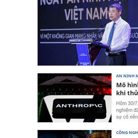
AN NINH 
Mô hìn
khi th
Hôm 30/7,
nghiệm đã
sự cố riên
CÔNG NGH