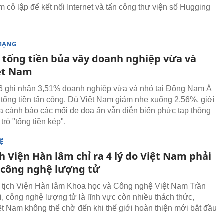
m cô lập để kết nối Internet và tấn công thư viện số Hugging
MẠNG
 tống tiền bủa vây doanh nghiệp vừa và
ệt Nam
6 ghi nhận 3,51% doanh nghiệp vừa và nhỏ tại Đông Nam Á
 tống tiền tấn công. Dù Việt Nam giảm nhẹ xuống 2,56%, giới
a cảnh báo các mối đe dọa ẩn vẫn diễn biến phức tạp thông
trò "tống tiền kép".
Ệ
h Viện Hàn lâm chỉ ra 4 lý do Việt Nam phải
 công nghệ lượng tử
tịch Viện Hàn lâm Khoa học và Công nghệ Việt Nam Trần
, công nghệ lượng tử là lĩnh vực còn nhiều thách thức,
t Nam không thể chờ đến khi thế giới hoàn thiện mới bắt đầu