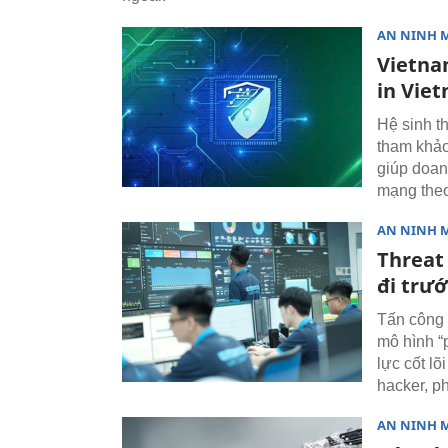
AN NINH 
Vietna
in Vie
Hệ sinh t
tham khảo
giúp doan
mạng theo
AN NINH 
Threat
đi trư
Tấn công 
mô hình “
lực cốt lõ
hacker, ph
AN NINH 