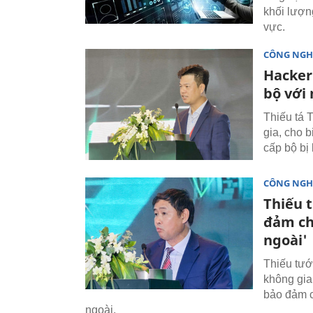
khối lượn
vực.
CÔNG NGH
Hacker
bộ với
Thiếu tá 
gia, cho 
cấp bộ bị 
CÔNG NGH
Thiếu 
đảm ch
ngoài'
Thiếu tướ
không gia
bảo đảm c
ngoài.