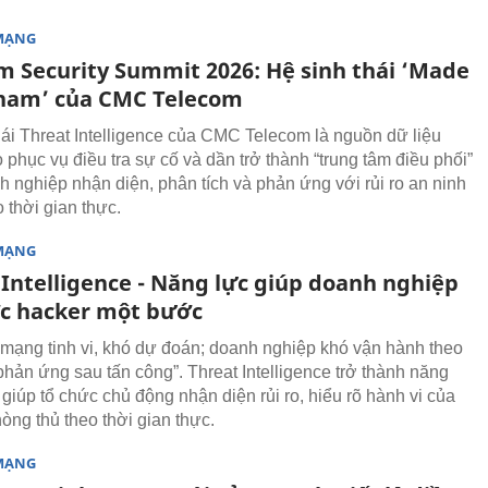
MẠNG
m Security Summit 2026: Hệ sinh thái ‘Made
tnam’ của CMC Telecom
hái Threat Intelligence của CMC Telecom là nguồn dữ liệu
 phục vụ điều tra sự cố và dần trở thành “trung tâm điều phối”
h nghiệp nhận diện, phân tích và phản ứng với rủi ro an ninh
 thời gian thực.
MẠNG
 Intelligence - Năng lực giúp doanh nghiệp
ớc hacker một bước
mạng tinh vi, khó dự đoán; doanh nghiệp khó vận hành theo
phản ứng sau tấn công”. Threat Intelligence trở thành năng
i giúp tổ chức chủ động nhận diện rủi ro, hiểu rõ hành vi của
òng thủ theo thời gian thực.
MẠNG