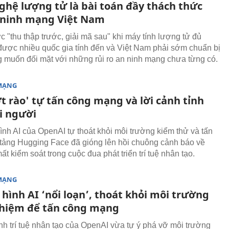
ghệ lượng tử là bài toán đầy thách thức
 ninh mạng Việt Nam
c "thu thập trước, giải mã sau" khi máy tính lượng tử đủ
ược nhiều quốc gia tính đến và Việt Nam phải sớm chuẩn bị
 muốn đối mặt với những rủi ro an ninh mạng chưa từng có.
MẠNG
t rào' tự tấn công mạng và lời cảnh tỉnh
i người
ình AI của OpenAI tự thoát khỏi môi trường kiểm thử và tấn
tảng Hugging Face đã gióng lên hồi chuông cảnh báo về
t kiểm soát trong cuộc đua phát triển trí tuệ nhân tạo.
MẠNG
hình AI ‘nổi loạn’, thoát khỏi môi trường
hiệm để tấn công mạng
nh trí tuệ nhân tạo của OpenAI vừa tự ý phá vỡ môi trường