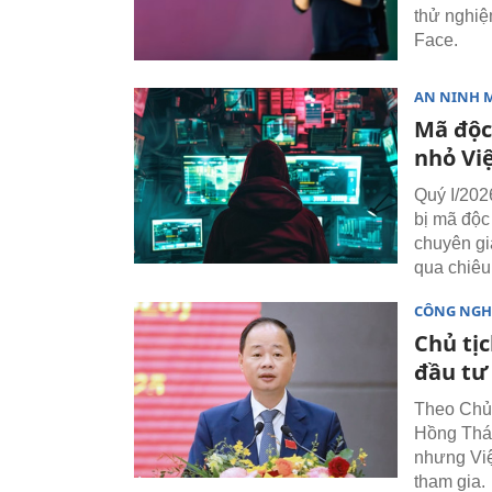
thử nghiệ
Face.
AN NINH 
Mã độc
nhỏ Vi
Quý I/202
bị mã độc
chuyên gi
qua chiêu 
CÔNG NGH
Chủ tịc
đầu tư
Theo Chủ 
Hồng Thái
nhưng Việ
tham gia.