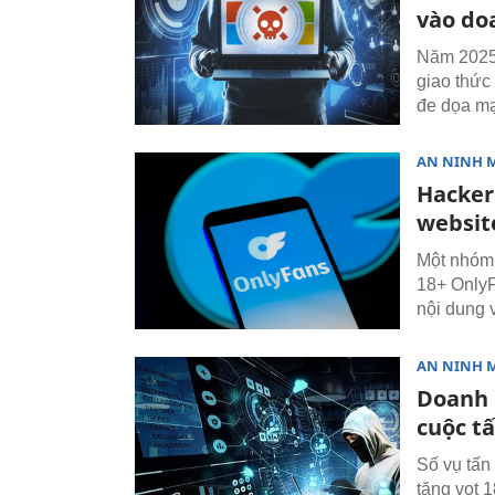
vào do
Năm 2025
giao thức 
đe dọa mạ
AN NINH 
Hacker
websit
Một nhóm 
18+ OnlyF
nội dung 
AN NINH 
Doanh 
cuộc t
Số vụ tấn
tăng vọt 