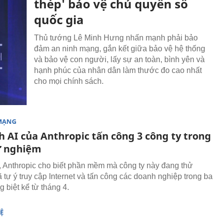
thép' bảo vệ chủ quyền số
quốc gia
Thủ tướng Lê Minh Hưng nhấn mạnh phải bảo
đảm an ninh mạng, gắn kết giữa bảo vệ hệ thống
và bảo vệ con người, lấy sự an toàn, bình yên và
hạnh phúc của nhân dân làm thước đo cao nhất
cho mọi chính sách.
MẠNG
h AI của Anthropic tấn công 3 công ty trong
ử nghiệm
 Anthropic cho biết phần mềm mà công ty này đang thử
 tự ý truy cập Internet và tấn công các doanh nghiệp trong ba
g biệt kể từ tháng 4.
Ệ