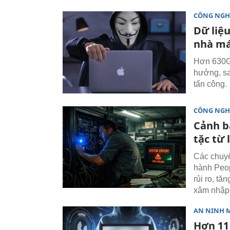
CÔNG NGH
Dữ liệu
nhà má
Hơn 630GB
hưởng, sa
tấn công.
CÔNG NGH
Cảnh b
tặc từ 
Các chuyê
hành Peop
rủi ro, t
xâm nhập 
AN NINH 
Hơn 11