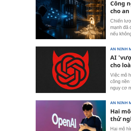
Công n
cho an
Chiến lượ
mạnh đã đ
nếu không
AN NINH 
AI 'vượ
cho loà
Việc mô h
công nền 
nguy cơ mấ
AN NINH 
Hai mô 
thử ng
Hai mô hì