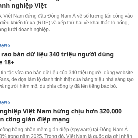
anh nghiệp Việt
, Việt Nam đứng đầu Đông Nam Á về số lượng tấn công vào
điều khiển từ xa (RDP) và xếp thứ hai về khai thác lỗ hổng,
ng lưới doanh nghiệp.
MẠNG
 rao bán dữ liệu 340 triệu người dùng
e 18+
tin tặc vừa rao bán dữ liệu của 340 triệu người dùng website
ans, đe dọa làm lộ danh tính thật của hàng triệu nhà sáng tạo
và người hâm mộ, dù phía công ty đã lên tiếng bác bỏ.
MẠNG
nghiệp Việt Nam hứng chịu hơn 320.000
ấn công gián điệp mạng
 công bằng phần mềm gián điệp (spyware) tại Đông Nam Á
18% trong năm 2025. Trong đó, Việt Nam là quốc gia ghi nhận