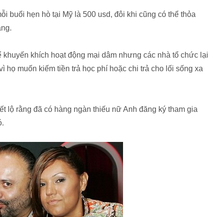
ỗi buổi hẹn hò tại Mỹ là 500 usd, đôi khi cũng có thể thỏa
áng.
hể khuyến khích hoạt động mại dâm nhưng các nhà tổ chức lại
ì họ muốn kiếm tiền trả học phí hoặc chi trả cho lối sống xa
iết lộ rằng đã có hàng ngàn thiếu nữ Anh đăng ký tham gia
ó.