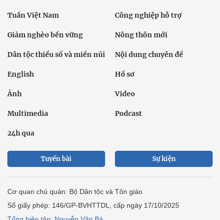
Tuần Việt Nam
Công nghiệp hỗ trợ
Giảm nghèo bền vững
Nông thôn mới
Dân tộc thiểu số và miền núi
Nội dung chuyên đề
English
Hồ sơ
Ảnh
Video
Multimedia
Podcast
24h qua
Tuyến bài
Sự kiện
Cơ quan chủ quản: Bộ Dân tộc và Tôn giáo
Số giấy phép: 146/GP-BVHTTDL, cấp ngày 17/10/2025
Tổng biên tập: Nguyễn Văn Bá