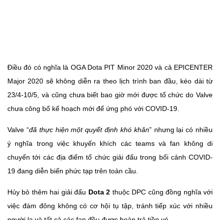
Điều đó có nghĩa là OGA Dota PIT Minor 2020 và cả EPICENTER
Major 2020 sẽ không diễn ra theo lịch trình ban đầu, kéo dài từ
23/4-10/5, và cũng chưa biết bao giờ mới được tổ chức do Valve
chưa công bố kế hoạch mới để ứng phó với COVID-19.
Valve “
đã thực hiện một quyết định khó khăn
” nhưng lại có nhiều
ý nghĩa trong việc khuyến khích các teams và fan không di
chuyển tới các địa điểm tổ chức giải đấu trong bối cảnh COVID-
19 đang diễn biến phức tạp trên toàn cầu.
Hủy bỏ thêm hai giải đấu
Dota 2
thuộc DPC cũng đồng nghĩa với
việc đám đông không có cơ hội tụ tập, tránh tiếp xúc với nhiều
người lạ và tất cả các fan đều được hoàn trả tiền vé.