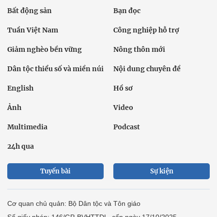
Bất động sản
Bạn đọc
Tuần Việt Nam
Công nghiệp hỗ trợ
Giảm nghèo bền vững
Nông thôn mới
Dân tộc thiểu số và miền núi
Nội dung chuyên đề
English
Hồ sơ
Ảnh
Video
Multimedia
Podcast
24h qua
Tuyến bài
Sự kiện
Cơ quan chủ quản: Bộ Dân tộc và Tôn giáo