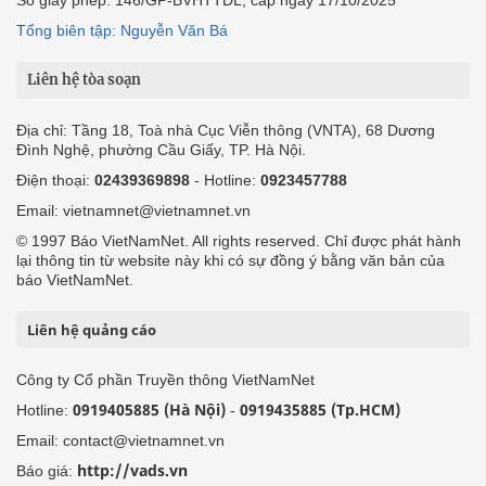
Số giấy phép: 146/GP-BVHTTDL, cấp ngày 17/10/2025
Tổng biên tập: Nguyễn Văn Bá
Liên hệ tòa soạn
Địa chỉ: Tầng 18, Toà nhà Cục Viễn thông (VNTA), 68 Dương
Đình Nghệ, phường Cầu Giấy, TP. Hà Nội.
Điện thoại:
02439369898
- Hotline:
0923457788
Email: vietnamnet@vietnamnet.vn
© 1997 Báo VietNamNet. All rights reserved. Chỉ được phát hành
lại thông tin từ website này khi có sự đồng ý bằng văn bản của
báo VietNamNet.
Liên hệ quảng cáo
Công ty Cổ phần Truyền thông VietNamNet
0919405885 (Hà Nội)
0919435885 (Tp.HCM)
Hotline:
-
Email: contact@vietnamnet.vn
http://vads.vn
Báo giá: