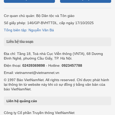
Cơ quan chủ quản: Bộ Dân tộc và Tôn giáo
Số giấy phép: 146/GP-BVHTTDL, cấp ngày 17/10/2025
Tổng biên tập: Nguyễn Văn Bá
Liên hệ tòa soạn
Địa chỉ: Tầng 18, Toà nhà Cục Viễn thông (VNTA), 68 Dương
Đình Nghệ, phường Cầu Giấy, TP. Hà Nội.
Điện thoại:
02439369898
- Hotline:
0923457788
Email: vietnamnet@vietnamnet.vn
© 1997 Báo VietNamNet. All rights reserved. Chỉ được phát hành
lại thông tin từ website này khi có sự đồng ý bằng văn bản của
báo VietNamNet.
Liên hệ quảng cáo
Công ty Cổ phần Truyền thông VietNamNet