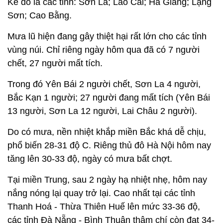
Kế đó là các tỉnh: Sơn La; Lào Cai; Hà Giang; Lạng
Sơn; Cao Bằng.
Mưa lũ hiện đang gây thiệt hại rất lớn cho các tỉnh
vùng núi. Chỉ riêng ngày hôm qua đã có 7 người
chết, 27 người mất tích.
Trong đó Yên Bái 2 người chết, Sơn La 4 người,
Bắc Kạn 1 người; 27 người đang mất tích (Yên Bái
13 người, Sơn La 12 người, Lai Châu 2 người).
Do có mưa, nền nhiệt khắp miền Bắc khá dễ chịu,
phổ biến 28-31 độ C. Riêng thủ đô Hà Nội hôm nay
tăng lên 30-33 độ, ngày có mưa bất chợt.
Tại miền Trung, sau 2 ngày hạ nhiệt nhẹ, hôm nay
nắng nóng lại quay trở lại. Cao nhất tại các tỉnh
Thanh Hoá - Thừa Thiên Huế lên mức 33-36 độ,
các tỉnh Đà Nẵng - Bình Thuận thậm chí còn đạt 34-