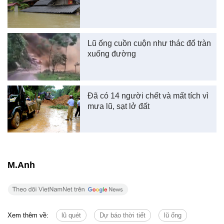
Lũ ống cuồn cuộn như thác đổ tràn
xuống đường
Đã có 14 người chết và mất tích vì
mưa lũ, sạt lở đất
M.Anh
Xem thêm về:
lũ quét
Dự báo thời tiết
lũ ống