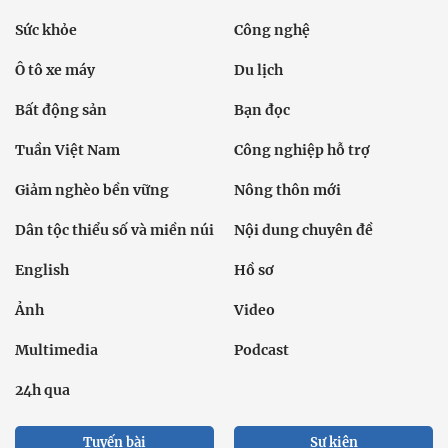
Sức khỏe
Công nghệ
Ô tô xe máy
Du lịch
Bất động sản
Bạn đọc
Tuần Việt Nam
Công nghiệp hỗ trợ
Giảm nghèo bền vững
Nông thôn mới
Dân tộc thiểu số và miền núi
Nội dung chuyên đề
English
Hồ sơ
Ảnh
Video
Multimedia
Podcast
24h qua
Tuyến bài
Sự kiện