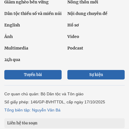
Giảm nghèo bền vững
Nông thôn mới
Dân tộc thiểu số và miền núi
Nội dung chuyên đề
English
Hồ sơ
Ảnh
Video
Multimedia
Podcast
24h qua
Tuyến bài
Sự kiện
Cơ quan chủ quản: Bộ Dân tộc và Tôn giáo
Số giấy phép: 146/GP-BVHTTDL, cấp ngày 17/10/2025
Tổng biên tập: Nguyễn Văn Bá
Liên hệ tòa soạn