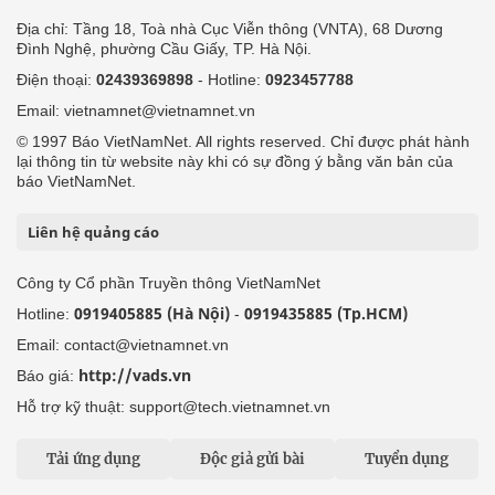
Địa chỉ: Tầng 18, Toà nhà Cục Viễn thông (VNTA), 68 Dương
Đình Nghệ, phường Cầu Giấy, TP. Hà Nội.
Điện thoại:
02439369898
- Hotline:
0923457788
Email: vietnamnet@vietnamnet.vn
© 1997 Báo VietNamNet. All rights reserved. Chỉ được phát hành
lại thông tin từ website này khi có sự đồng ý bằng văn bản của
báo VietNamNet.
Liên hệ quảng cáo
Công ty Cổ phần Truyền thông VietNamNet
0919405885 (Hà Nội)
0919435885 (Tp.HCM)
Hotline:
-
Email: contact@vietnamnet.vn
http://vads.vn
Báo giá:
Hỗ trợ kỹ thuật: support@tech.vietnamnet.vn
Tải ứng dụng
Độc giả gửi bài
Tuyển dụng