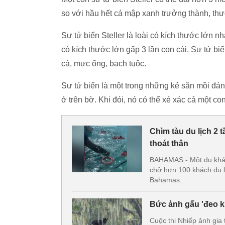
so với hầu hết cá mập xanh trưởng thành, th
Sư tử biển Steller là loài có kích thước lớn nh
có kích thước lớn gấp 3 lần con cái. Sư tử biể
cá, mực ống, bạch tuộc.
Sư tử biển là một trong những kẻ săn mồi đán
ở trên bờ. Khi đói, nó có thể xé xác cả một c
Chìm tàu du lịch 2
thoát thân
BAHAMAS - Một du khách
chở hơn 100 khách du l
Bahamas.
Bức ảnh gấu 'đeo kí
Cuộc thi Nhiếp ảnh gia