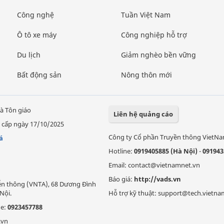
Công nghệ
Tuần Việt Nam
Ô tô xe máy
Công nghiệp hỗ trợ
Du lịch
Giảm nghèo bền vững
Bất động sản
Nông thôn mới
à Tôn giáo
Liên hệ quảng cáo
 cấp ngày 17/10/2025
Công ty Cổ phần Truyền thông VietN
á
Hotline:
0919405885 (Hà Nội)
-
091943
Email: contact@vietnamnet.vn
Báo giá:
http://vads.vn
Viễn thông (VNTA), 68 Dương Đình
Nội.
Hỗ trợ kỹ thuật: support@tech.vietna
ne:
0923457788
.vn