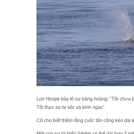
Lori Hespe bày tỏ sự bàng hoàng: "Tôi chưa ba
Tôi thực sự bị sốc và kinh ngạc".
Cô cho biết thêm rằng cuộc tấn công kéo dài k
Một con sư tử biển Steller có thể dài hơn 3 m