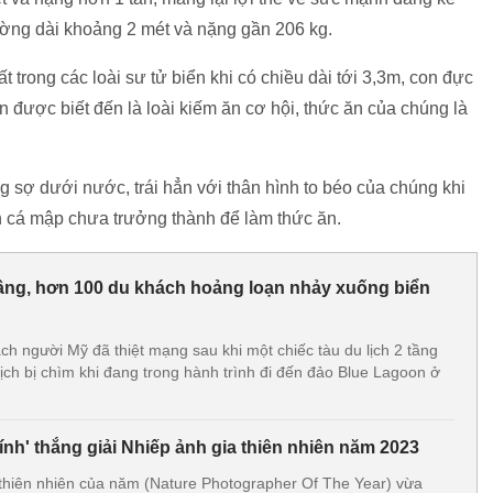
ường dài khoảng 2 mét và nặng gần 206 kg.
ất trong các loài sư tử biển khi có chiều dài tới 3,3m, con đực
n được biết đến là loài kiếm ăn cơ hội, thức ăn của chúng là
g sợ dưới nước, trái hẳn với thân hình to béo của chúng khi
on cá mập chưa trưởng thành để làm thức ăn.
 tầng, hơn 100 du khách hoảng loạn nhảy xuống biển
 người Mỹ đã thiệt mạng sau khi một chiếc tàu du lịch 2 tầng
ịch bị chìm khi đang trong hành trình đi đến đảo Blue Lagoon ở
nh' thắng giải Nhiếp ảnh gia thiên nhiên năm 2023
 thiên nhiên của năm (Nature Photographer Of The Year) vừa