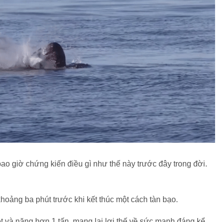
o giờ chứng kiến ​​điều gì như thế này trước đây trong đời.
hoảng ba phút trước khi kết thúc một cách tàn bạo.
ét và nặng hơn 1 tấn, mang lại lợi thế về sức mạnh đáng kể