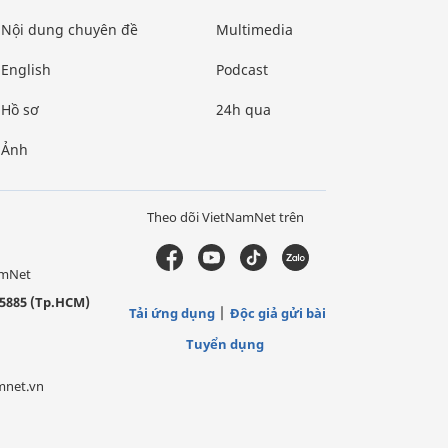
Nội dung chuyên đề
Multimedia
English
Podcast
Hồ sơ
24h qua
Ảnh
Theo dõi VietNamNet trên
amNet
5885 (Tp.HCM)
Tải ứng dụng
Độc giả gửi bài
Tuyển dụng
mnet.vn