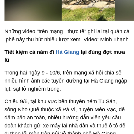
Những video "trên mạng - thực tế" ghi lại tại quán cà
phê này thu hút nhiều lượt xem. Video: Minh Thạnh
Tiết kiệm cả năm đi
Hà Giang
lại đúng đợt mưa
lũ
Trong hai ngày 9 - 10/6, trên mạng xã hội chia sẻ
nhiều hình ảnh các tuyến đường tại Hà Giang ngập
lụt, sạt lở nghiêm trọng.
Chiều 9/6, tại khu vực bến thuyền hẻm Tu Sản,
sông Nho Quế thuộc xã Pả Vi, huyện Mèo Vạc, để
đảm bảo an toàn, nhiều hướng dẫn viên yêu cầu
đoàn khách gửi xe máy lại nhà dân và thuê ô tô để
đi theo lối mòn trên núi về thành phố Hà Giang.