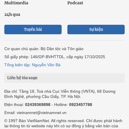
Multimedia
Podcast
24h qua
Tuyến bài
Sự kiện
Cơ quan chủ quản: Bộ Dân tộc và Tôn giáo
Số giấy phép: 146/GP-BVHTTDL, cấp ngày 17/10/2025
Tổng biên tập: Nguyễn Văn Bá
Liên hệ tòa soạn
Địa chỉ: Tầng 18, Toà nhà Cục Viễn thông (VNTA), 68 Dương
Đình Nghệ, phường Cầu Giấy, TP. Hà Nội.
Điện thoại:
02439369898
- Hotline:
0923457788
Email: vietnamnet@vietnamnet.vn
© 1997 Báo VietNamNet. All rights reserved. Chỉ được phát hành
lại thông tin từ website này khi có sự đồng ý bằng văn bản của