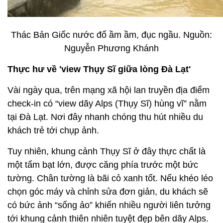
Thác Bản Giốc nước đổ ầm ầm, đục ngầu. Nguồn:
Nguyễn Phương Khánh
Thực hư về 'view Thụy Sĩ giữa lòng Đà Lạt'
Vài ngày qua, trên mạng xã hội lan truyền địa điểm
check-in có “view dãy Alps (Thụy Sĩ) hùng vĩ” nằm
tại Đà Lạt. Nơi đây nhanh chóng thu hút nhiều du
khách trẻ tới chụp ảnh.
Tuy nhiên, khung cảnh Thụy Sĩ ở đây thực chất là
một tấm bạt lớn, được căng phía trước một bức
tường. Chân tường là bãi cỏ xanh tốt. Nếu khéo léo
chọn góc máy và chỉnh sửa đơn giản, du khách sẽ
có bức ảnh “sống ảo” khiến nhiều người liên tưởng
tới khung cảnh thiên nhiên tuyệt đẹp bên dãy Alps.