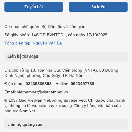
Tuyến bài
Sự kiện
Cơ quan chủ quản: Bộ Dân tộc và Tôn giáo
Số giấy phép: 146/GP-BVHTTDL, cấp ngày 17/10/2025
Tổng biên tập: Nguyễn Văn Bá
Liên hệ tòa soạn
Địa chỉ: Tầng 18, Toà nhà Cục Viễn thông (VNTA), 68 Dương
Đình Nghệ, phường Cầu Giấy, TP. Hà Nội.
Điện thoại:
02439369898
- Hotline:
0923457788
Email: vietnamnet@vietnamnet.vn
© 1997 Báo VietNamNet. All rights reserved. Chỉ được phát hành
lại thông tin từ website này khi có sự đồng ý bằng văn bản của
báo VietNamNet.
Liên hệ quảng cáo