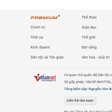
Thể thao
Chính trị
Giáo dục
Thời sự
Thế giới
Kinh doanh
Đời sống
Dân tộc và Tôn giáo
Văn hóa - Giải trí
Cơ quan chủ quản: Bộ Dân tộc v
Số giấy phép: 146/GP-BVHTTDL,
Tổng biên tập: Nguyễn Văn B
Liên hệ tòa soạn
Địa chỉ: Tầng 18, Toà nhà Cục 