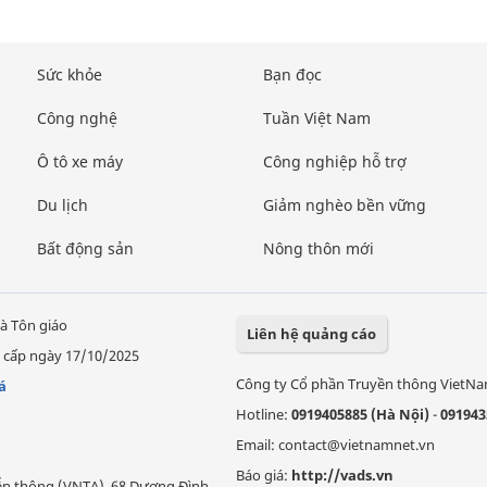
Sức khỏe
Bạn đọc
Công nghệ
Tuần Việt Nam
Ô tô xe máy
Công nghiệp hỗ trợ
Du lịch
Giảm nghèo bền vững
Bất động sản
Nông thôn mới
à Tôn giáo
Liên hệ quảng cáo
 cấp ngày 17/10/2025
Công ty Cổ phần Truyền thông VietN
á
Hotline:
0919405885 (Hà Nội)
-
091943
Email: contact@vietnamnet.vn
Báo giá:
http://vads.vn
Viễn thông (VNTA), 68 Dương Đình