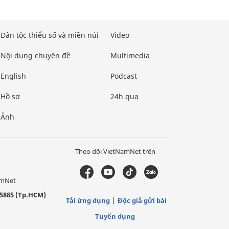
Dân tộc thiểu số và miền núi
Video
Nội dung chuyên đề
Multimedia
English
Podcast
Hồ sơ
24h qua
Ảnh
Theo dõi VietNamNet trên
amNet
5885 (Tp.HCM)
Tải ứng dụng
Độc giả gửi bài
Tuyển dụng