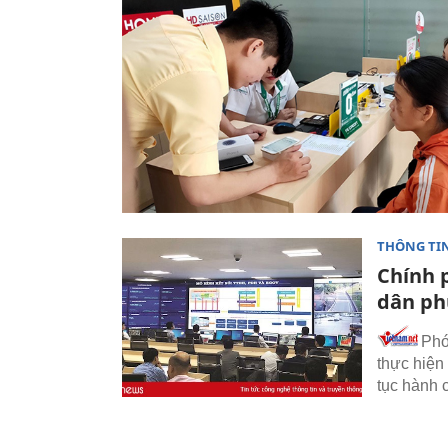
THÔNG TI
Chính p
dân phụ
Phó
thực hiện 
tục hành 