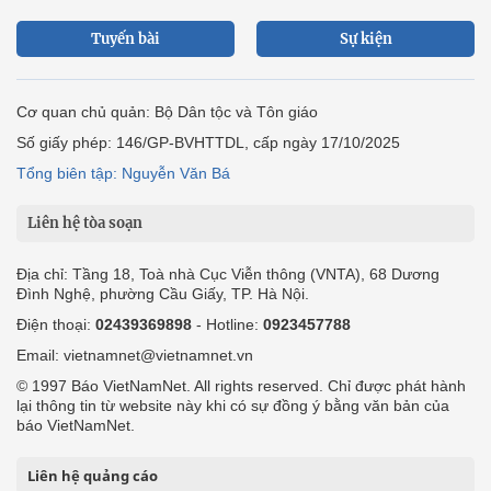
Tuyến bài
Sự kiện
Cơ quan chủ quản: Bộ Dân tộc và Tôn giáo
Số giấy phép: 146/GP-BVHTTDL, cấp ngày 17/10/2025
Tổng biên tập: Nguyễn Văn Bá
Liên hệ tòa soạn
Địa chỉ: Tầng 18, Toà nhà Cục Viễn thông (VNTA), 68 Dương
Đình Nghệ, phường Cầu Giấy, TP. Hà Nội.
Điện thoại:
02439369898
- Hotline:
0923457788
Email: vietnamnet@vietnamnet.vn
© 1997 Báo VietNamNet. All rights reserved. Chỉ được phát hành
lại thông tin từ website này khi có sự đồng ý bằng văn bản của
báo VietNamNet.
Liên hệ quảng cáo