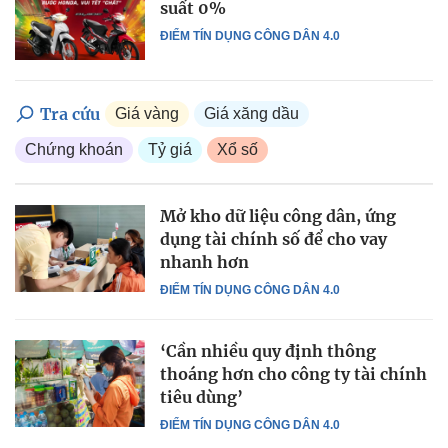
suất 0%
ĐIỂM TÍN DỤNG CÔNG DÂN 4.0
Tra cứu
Giá vàng
Giá xăng dầu
Chứng khoán
Tỷ giá
Xổ số
Mở kho dữ liệu công dân, ứng
dụng tài chính số để cho vay
nhanh hơn
ĐIỂM TÍN DỤNG CÔNG DÂN 4.0
‘Cần nhiều quy định thông
thoáng hơn cho công ty tài chính
tiêu dùng’
ĐIỂM TÍN DỤNG CÔNG DÂN 4.0