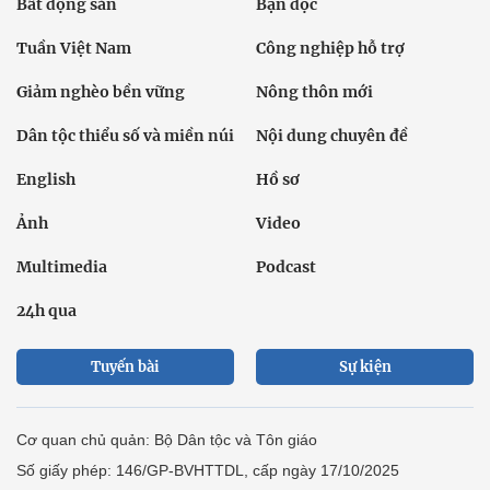
Bất động sản
Bạn đọc
Tuần Việt Nam
Công nghiệp hỗ trợ
Giảm nghèo bền vững
Nông thôn mới
Dân tộc thiểu số và miền núi
Nội dung chuyên đề
English
Hồ sơ
Ảnh
Video
Multimedia
Podcast
24h qua
Tuyến bài
Sự kiện
Cơ quan chủ quản: Bộ Dân tộc và Tôn giáo
Số giấy phép: 146/GP-BVHTTDL, cấp ngày 17/10/2025