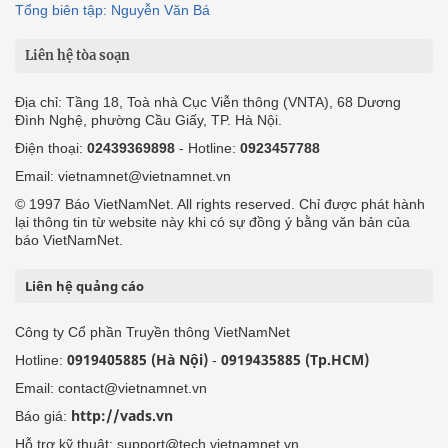
Tổng biên tập: Nguyễn Văn Bá
Liên hệ tòa soạn
Địa chỉ: Tầng 18, Toà nhà Cục Viễn thông (VNTA), 68 Dương
Đình Nghệ, phường Cầu Giấy, TP. Hà Nội.
Điện thoại:
02439369898
- Hotline:
0923457788
Email: vietnamnet@vietnamnet.vn
© 1997 Báo VietNamNet. All rights reserved. Chỉ được phát hành
lại thông tin từ website này khi có sự đồng ý bằng văn bản của
báo VietNamNet.
Liên hệ quảng cáo
Công ty Cổ phần Truyền thông VietNamNet
0919405885 (Hà Nội)
0919435885 (Tp.HCM)
Hotline:
-
Email: contact@vietnamnet.vn
http://vads.vn
Báo giá:
Hỗ trợ kỹ thuật: support@tech.vietnamnet.vn