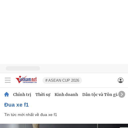
# ASEAN CUP 2026
Chính trị
Thời sự
Kinh doanh
Dân tộc và Tôn giáo
đua xe f1
Tin tức mới nhất về
đua xe f1