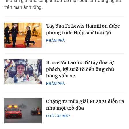
nhớ khi giải đua công thức 1 có một 'bom tấn' đúng nghĩa
trên màn ảnh rộng.
Tay đua F1 Lewis Hamilton được
phong tước Hiệp sĩ ở tuổi 36
KHÁM PHÁ
Bruce McLaren: Từ tay đua cự
phách, kỹ sư ô tô đến ông chủ
hãng siêu xe
KHÁM PHÁ
Chặng 12 mùa giải F1 2021 diễn ra
như một trò đùa
Ô TÔ - XE MÁY