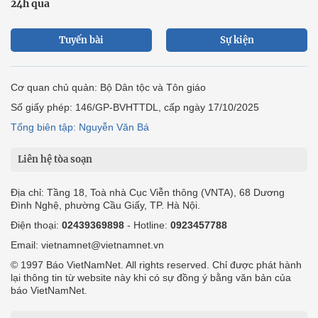
24h qua
Tuyến bài
Sự kiện
Cơ quan chủ quản: Bộ Dân tộc và Tôn giáo
Số giấy phép: 146/GP-BVHTTDL, cấp ngày 17/10/2025
Tổng biên tập: Nguyễn Văn Bá
Liên hệ tòa soạn
Địa chỉ: Tầng 18, Toà nhà Cục Viễn thông (VNTA), 68 Dương
Đình Nghệ, phường Cầu Giấy, TP. Hà Nội.
Điện thoại:
02439369898
- Hotline:
0923457788
Email: vietnamnet@vietnamnet.vn
© 1997 Báo VietNamNet. All rights reserved. Chỉ được phát hành
lại thông tin từ website này khi có sự đồng ý bằng văn bản của
báo VietNamNet.