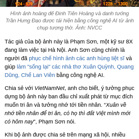
Hình ảnh hoàng đế Đinh Tiên Hoàng và danh tướng
Trần Hưng Đạo được tái hiện bằng công nghệ AI từ ảnh
chụp tượng thờ. Ảnh: NVCC
Tác giả của bộ ảnh này là Phạm Sơn, một kỹ sư 8X
đang làm việc tại Hà Nội. Anh Sơn cũng chính là
người đã
phục chế hình ảnh các anh hùng liệt sĩ
và
giúp
làm "sống lại" các nhà thơ Xuân Quỳnh, Quang
Dũng, Chế Lan Viên
bằng công nghệ AI.
Chia sẻ với
VietNamNet
, anh cho biết, ý tưởng phục
dựng bộ ảnh này ban đầu chỉ xuất phát từ mục đích
muốn tri ân và tưởng nhớ tới tiền nhân. “
Xuân về
nhớ tiền nhân để tri ân, có họ thì đất Việt mình mới
có hôm nay
”, Phạm Sơn nói.
Khi bộ ảnh được chia sẻ trên mạng xã hội, nhiều