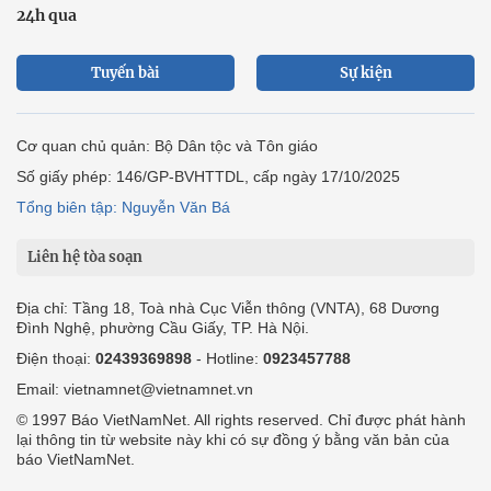
24h qua
Tuyến bài
Sự kiện
Cơ quan chủ quản: Bộ Dân tộc và Tôn giáo
Số giấy phép: 146/GP-BVHTTDL, cấp ngày 17/10/2025
Tổng biên tập: Nguyễn Văn Bá
Liên hệ tòa soạn
Địa chỉ: Tầng 18, Toà nhà Cục Viễn thông (VNTA), 68 Dương
Đình Nghệ, phường Cầu Giấy, TP. Hà Nội.
Điện thoại:
02439369898
- Hotline:
0923457788
Email: vietnamnet@vietnamnet.vn
© 1997 Báo VietNamNet. All rights reserved. Chỉ được phát hành
lại thông tin từ website này khi có sự đồng ý bằng văn bản của
báo VietNamNet.