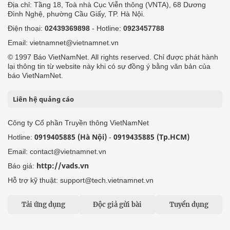
Địa chỉ: Tầng 18, Toà nhà Cục Viễn thông (VNTA), 68 Dương
Đình Nghệ, phường Cầu Giấy, TP. Hà Nội.
Điện thoại:
02439369898
- Hotline:
0923457788
Email: vietnamnet@vietnamnet.vn
© 1997 Báo VietNamNet. All rights reserved. Chỉ được phát hành
lại thông tin từ website này khi có sự đồng ý bằng văn bản của
báo VietNamNet.
Liên hệ quảng cáo
Công ty Cổ phần Truyền thông VietNamNet
0919405885 (Hà Nội)
0919435885 (Tp.HCM)
Hotline:
-
Email: contact@vietnamnet.vn
http://vads.vn
Báo giá:
Hỗ trợ kỹ thuật: support@tech.vietnamnet.vn
Tải ứng dụng
Độc giả gửi bài
Tuyển dụng