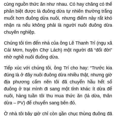
cùng nguồn thức ăn như nhau. Có hay chăng có thể
phân biệt được là đuông dừa tự nhiên thường trắng
muốt hơn đuông dừa nuôi, nhưng điểm này rất khó
nhận ra nếu không phải là người nuôi đuông dừa
chuyên nghiệp.
Chúng tôi tìm đến nhà của ông Lê Thanh Trí (ngụ xã
Cái Mơn, huyện Chợ Lách) một người đã “đổi đời”
nhờ nghề nuôi đuông dừa.
Tiếp xúc với chúng tôi, ông Trí cho hay: “Trước kia
đúng là ở đây nuôi đuông dừa nhiều thật, nhưng giờ
địa phương cấm nên tôi đã chuyển hầu hết số
đuông ở trại mình đi sang một tỉnh khác ít dừa để
nuôi, hàng tuần tôi thu mua thức ăn (lá dừa, thân
dừa – PV) để chuyển sang bên đó.
Ở nhà tôi bây giờ chỉ còn gần chục thùng đuông đã