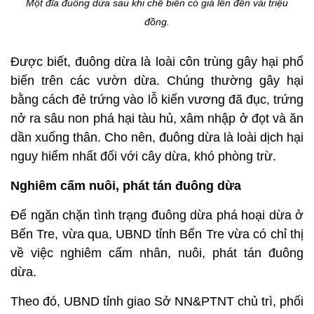
Một đĩa đuông dừa sau khi chế biến có giá lên đến vài triệu
đồng.
Được biết, đuông dừa là loài côn trùng gây hại phổ
biến trên các vườn dừa. Chúng thường gây hại
bằng cách đẻ trứng vào lỗ kiến vương đã đục, trứng
nở ra sâu non phá hại tàu hủ, xâm nhập ở đọt và ăn
dần xuống thân. Cho nên, đuông dừa là loài dịch hại
nguy hiểm nhất đối với cây dừa, khó phòng trừ.
Nghiêm cấm nuôi, phát tán đuông dừa
Để ngăn chặn tình trạng đuông dừa phá hoại dừa ở
Bến Tre, vừa qua, UBND tỉnh Bến Tre vừa có chỉ thị
về việc nghiêm cấm nhân, nuôi, phát tán đuông
dừa.
Theo đó, UBND tỉnh giao Sở NN&PTNT chủ trì, phối