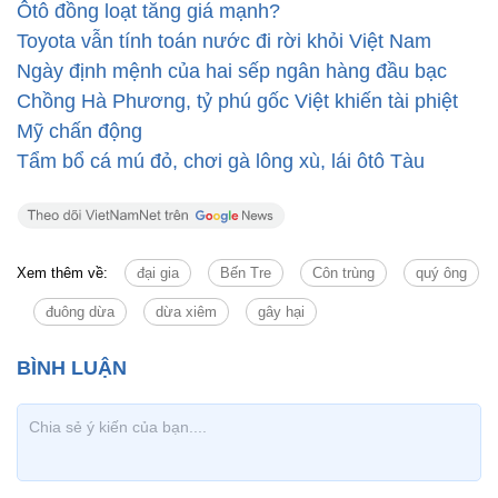
Ôtô đồng loạt tăng giá mạnh?
Toyota vẫn tính toán nước đi rời khỏi Việt Nam
Ngày định mệnh của hai sếp ngân hàng đầu bạc
Chồng Hà Phương, tỷ phú gốc Việt khiến tài phiệt
Mỹ chấn động
Tẩm bổ cá mú đỏ, chơi gà lông xù, lái ôtô Tàu
Xem thêm về:
đại gia
Bến Tre
Côn trùng
quý ông
đuông dừa
dừa xiêm
gây hại