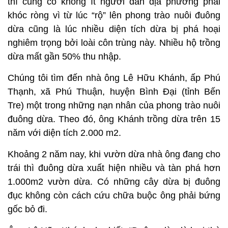
thì cũng có không ít người dân địa phương phải
khóc ròng vì từ lúc “rộ” lên phong trào nuôi đuông
dừa cũng là lúc nhiều diện tích dừa bị phá hoại
nghiêm trọng bởi loài côn trùng này. Nhiều hộ trồng
dừa mất gần 50% thu nhập.
Chúng tôi tìm đến nhà ông Lê Hữu Khánh, ấp Phú
Thạnh, xã Phú Thuận, huyện Bình Đại (tỉnh Bến
Tre) một trong những nạn nhân của phong trào nuôi
đuông dừa. Theo đó, ông Khánh trồng dừa trên 15
năm với diện tích 2.000 m2.
Khoảng 2 năm nay, khi vườn dừa nhà ông đang cho
trái thì đuông dừa xuất hiện nhiều và tàn phá hơn
1.000m2 vườn dừa. Có những cây dừa bị đuông
đục không còn cách cứu chữa buộc ông phải bứng
gốc bỏ đi.