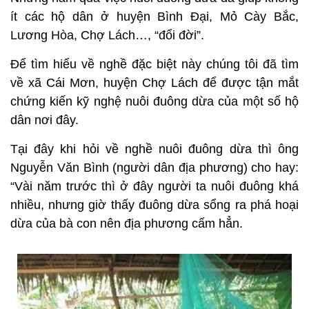
ít các hộ dân ở huyện Bình Đại, Mỏ Cày Bắc,
Lương Hòa, Chợ Lách…, “đổi đời”.
Để tìm hiểu về nghề đặc biệt này chúng tôi đã tìm
về xã Cái Mơn, huyện Chợ Lách để được tận mắt
chứng kiến kỹ nghệ nuôi đuông dừa của một số hộ
dân nơi đây.
Tại đây khi hỏi về nghề nuôi đuông dừa thì ông
Nguyễn Văn Bình (người dân địa phương) cho hay:
“Vài năm trước thì ở đây người ta nuôi đuông khá
nhiều, nhưng giờ thấy đuông dừa sổng ra phá hoại
dừa của bà con nên địa phương cấm hẳn.