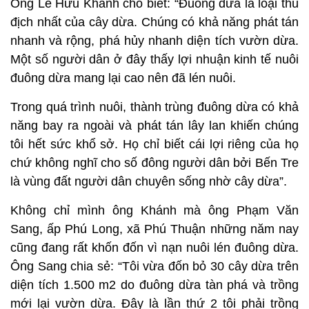
Ông Lê Hữu Khánh cho biết: “Đuông dừa là loại thù
địch nhất của cây dừa. Chúng có khả năng phát tán
nhanh và rộng, phá hủy nhanh diện tích vườn dừa.
Một số người dân ở đây thấy lợi nhuận kinh tế nuôi
đuông dừa mang lại cao nên đã lén nuôi.
Trong quá trình nuôi, thành trùng đuông dừa có khả
năng bay ra ngoài và phát tán lây lan khiến chúng
tôi hết sức khổ sở. Họ chỉ biết cái lợi riêng của họ
chứ không nghĩ cho số đông người dân bởi Bến Tre
là vùng đất người dân chuyên sống nhờ cây dừa”.
Không chỉ mình ông Khánh mà ông Phạm Văn
Sang, ấp Phú Long, xã Phú Thuận những năm nay
cũng đang rất khốn đốn vì nạn nuôi lén đuông dừa.
Ông Sang chia sẻ: “Tôi vừa đốn bỏ 30 cây dừa trên
diện tích 1.500 m2 do đuông dừa tàn phá và trồng
mới lại vườn dừa. Đây là lần thứ 2 tôi phải trồng