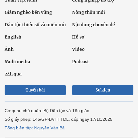
Tuần Việt Nam
Công nghiệp hỗ trợ
Giảm nghèo bền vững
Nông thôn mới
Dân tộc thiểu số và miền núi
Nội dung chuyên đề
English
Hồ sơ
Ảnh
Video
Multimedia
Podcast
24h qua
Tuyến bài
Sự kiện
Cơ quan chủ quản: Bộ Dân tộc và Tôn giáo
Số giấy phép: 146/GP-BVHTTDL, cấp ngày 17/10/2025
Tổng biên tập: Nguyễn Văn Bá