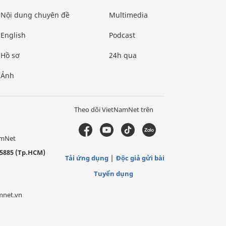
Nội dung chuyên đề
Multimedia
English
Podcast
Hồ sơ
24h qua
Ảnh
Theo dõi VietNamNet trên
amNet
5885 (Tp.HCM)
Tải ứng dụng
Độc giả gửi bài
Tuyển dụng
mnet.vn