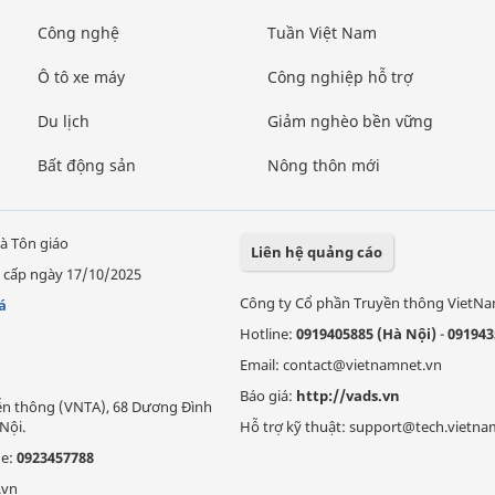
Công nghệ
Tuần Việt Nam
Ô tô xe máy
Công nghiệp hỗ trợ
Du lịch
Giảm nghèo bền vững
Bất động sản
Nông thôn mới
à Tôn giáo
Liên hệ quảng cáo
 cấp ngày 17/10/2025
Công ty Cổ phần Truyền thông VietN
á
Hotline:
0919405885 (Hà Nội)
-
091943
Email: contact@vietnamnet.vn
Báo giá:
http://vads.vn
Viễn thông (VNTA), 68 Dương Đình
Nội.
Hỗ trợ kỹ thuật: support@tech.vietna
ne:
0923457788
.vn