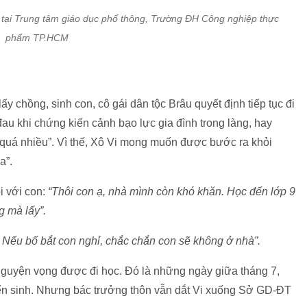
ng tại Trung tâm giáo dục phổ thông, Trường ĐH Công nghiệp thực
phẩm TP.HCM
ấy chồng, sinh con, cô gái dân tộc Brâu quyết định tiếp tục đi
đau khi chứng kiến cảnh bạo lực gia đình trong làng, hay
quá nhiều”. Vì thế, Xô Vi mong muốn được bước ra khỏi
a”.
i với con:
“Thôi con ạ, nhà mình còn khó khăn. Học đến lớp 9
g mà lấy”.
 Nếu bố bắt con nghỉ, chắc chắn con sẽ không ở nhà”.
 nguyện vọng được đi học. Đó là những ngày giữa tháng 7,
 sinh. Nhưng bác trưởng thôn vẫn dắt Vi xuống Sở GD-ĐT