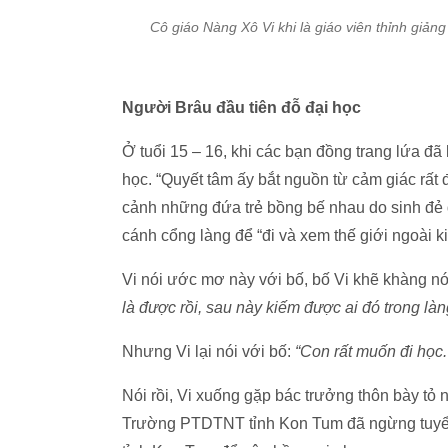
Cô giáo Nàng Xô Vi khi là giáo viên thỉnh giả
Người Brâu đầu tiên đỗ đại học
Ở tuổi 15 – 16, khi các bạn đồng trang lứa đã l
học. “Quyết tâm ấy bắt nguồn từ cảm giác rất 
cảnh những đứa trẻ bồng bế nhau do sinh đẻ 
cánh cổng làng để “đi và xem thế giới ngoài ki
Vi nói ước mơ này với bố, bố Vi khẽ khàng nó
là được rồi, sau này kiếm được ai đó trong làn
Nhưng Vi lại nói với bố:
“Con rất muốn đi học.
Nói rồi, Vi xuống gặp bác trưởng thôn bày tỏ
Trường PTDTNT tỉnh Kon Tum đã ngừng tuyển