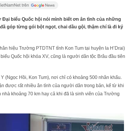
ử Đại biểu Quốc hội nói mình biết ơn ân tình của những
góp từng gói bột ngọt, chai dầu gội, thậm chí là đi ký
Phân hiệu Trường PTDTNT tỉnh Kon Tum tại huyện Ia H’Drai)
i biểu Quốc hội khóa XV, cũng là người dân tộc Brâu đầu tiên
 Y (Ngọc Hồi, Kon Tum), nơi chỉ có khoảng 500 nhân khẩu.
ận được rất nhiều ân tình của người dân trong bản, kể từ khi
ách nhà khoảng 70 km hay cả khi đã là sinh viên của Trường