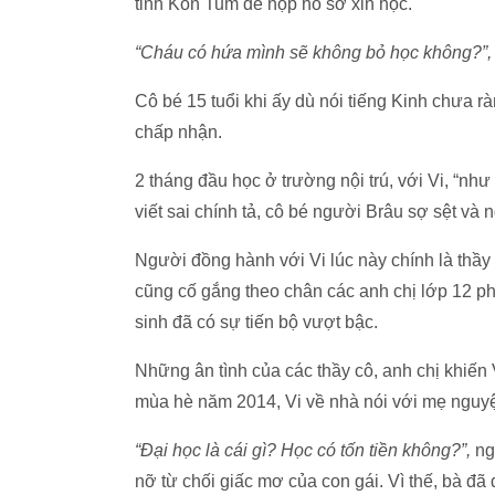
tỉnh Kon Tum để nộp hồ sơ xin học.
“Cháu có hứa mình sẽ không bỏ học không?”,
Cô bé 15 tuổi khi ấy dù nói tiếng Kinh chưa 
chấp nhận.
2 tháng đầu học ở trường nội trú, với Vi, “như
viết sai chính tả, cô bé người Brâu sợ sệt và n
Người đồng hành với Vi lúc này chính là thầy
cũng cố gắng theo chân các anh chị lớp 12 phả
sinh đã có sự tiến bộ vượt bậc.
Những ân tình của các thầy cô, anh chị khiến 
mùa hè năm 2014, Vi về nhà nói với mẹ nguyệ
“Đại học là cái gì? Học có tốn tiền không?”,
ng
nỡ từ chối giấc mơ của con gái. Vì thế, bà đ