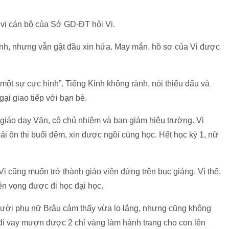
vị cán bộ của Sở GD-ĐT hỏi Vi.
rành, nhưng vẫn gật đầu xin hứa. May mắn, hồ sơ của Vi được
 một sự cực hình”. Tiếng Kinh không rành, nói thiếu dấu và
gại giao tiếp với bạn bè.
 giáo dạy Văn, cô chủ nhiệm và ban giám hiệu trường. Vi
i ôn thi buổi đêm, xin được ngồi cùng học. Hết học kỳ 1, nữ
Vi cũng muốn trở thành giáo viên đứng trên bục giảng. Vì thế,
n vọng được đi học đại học.
ười phụ nữ Brâu cảm thấy vừa lo lắng, nhưng cũng không
ã đi vay mượn được 2 chỉ vàng làm hành trang cho con lên