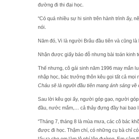
đường đi thi đại học.
“Có quá nhiều sự hi sinh trên hành trình ấy, 
nói.
Năm đó, Vi là người Brâu đầu tiên và cũng là 
Nhận được giấy báo đỗ nhưng bài toán kinh tế
Thế nhưng, cô gái sinh năm 1996 may mắn lu
nhập học, bác trưởng thôn kêu gọi tất cả mọi 
Cháu sẽ là người đầu tiên mang ánh sáng về 
Sau lời kêu gọi ấy, người góp gạo, người góp
đầu, nước mắm,… cả thảy đựng đầy hai bao l
“Tháng 7, tháng 8 là mùa mưa, các cô bác khô
được đi học. Thậm chí, có những cụ bà chỉ có
lấy ra cho em làm lộ phí lên đường. Em cảm 