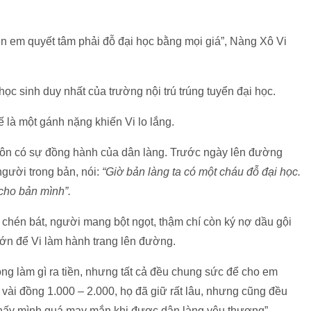
nên em quyết tâm phải đỗ đại học bằng mọi giá”, Nàng Xô Vi
học sinh duy nhất của trường nội trú trúng tuyển đại học.
 là một gánh nặng khiến Vi lo lắng.
ôn có sự đồng hành của dân làng. Trước ngày lên đường
người trong bản, nói:
“Giờ bản làng ta có một cháu đỗ đại học.
cho bản mình”.
 chén bát, người mang bột ngọt, thậm chí còn ký nợ dầu gội
ớn để Vi làm hành trang lên đường.
ng làm gì ra tiền, nhưng tất cả đều chung sức để cho em
 vài đồng 1.000 – 2.000, họ đã giữ rất lâu, nhưng cũng đều
thấy mình quá may mắn khi được dân làng yêu thương”.