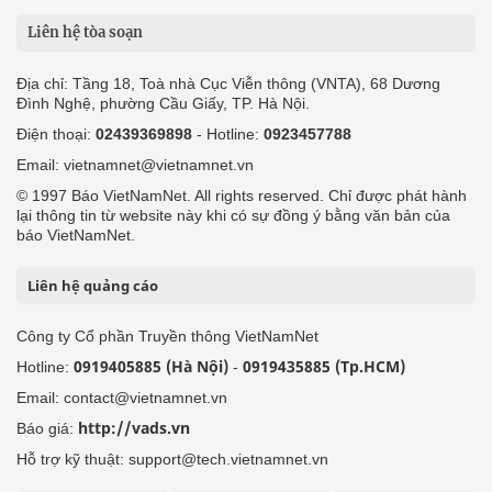
Liên hệ tòa soạn
Địa chỉ: Tầng 18, Toà nhà Cục Viễn thông (VNTA), 68 Dương
Đình Nghệ, phường Cầu Giấy, TP. Hà Nội.
Điện thoại:
02439369898
- Hotline:
0923457788
Email: vietnamnet@vietnamnet.vn
© 1997 Báo VietNamNet. All rights reserved. Chỉ được phát hành
lại thông tin từ website này khi có sự đồng ý bằng văn bản của
báo VietNamNet.
Liên hệ quảng cáo
Công ty Cổ phần Truyền thông VietNamNet
0919405885 (Hà Nội)
0919435885 (Tp.HCM)
Hotline:
-
Email: contact@vietnamnet.vn
http://vads.vn
Báo giá:
Hỗ trợ kỹ thuật: support@tech.vietnamnet.vn