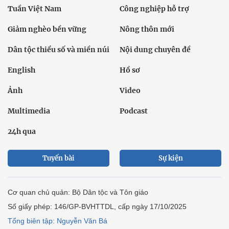
Tuần Việt Nam
Công nghiệp hỗ trợ
Giảm nghèo bền vững
Nông thôn mới
Dân tộc thiểu số và miền núi
Nội dung chuyên đề
English
Hồ sơ
Ảnh
Video
Multimedia
Podcast
24h qua
Tuyến bài
Sự kiện
Cơ quan chủ quản: Bộ Dân tộc và Tôn giáo
Số giấy phép: 146/GP-BVHTTDL, cấp ngày 17/10/2025
Tổng biên tập: Nguyễn Văn Bá