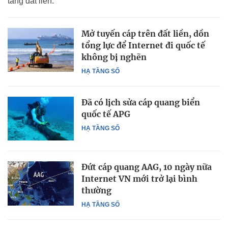
tầng đất liền.
Mở tuyến cáp trên đất liền, dồn
tổng lực để Internet đi quốc tế
không bị nghẽn
HẠ TẦNG SỐ
Đã có lịch sửa cáp quang biển
quốc tế APG
HẠ TẦNG SỐ
Đứt cáp quang AAG, 10 ngày nữa
Internet VN mới trở lại bình
thường
HẠ TẦNG SỐ