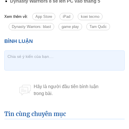
Dynasty Warriors 8 sẽ lên PC vào tháng 5
Xem thêm về:
App Store
iPad
koei tecmo
Dynasty Warriors: blast
game play
Tam Quốc
Tin cùng chuyên mục