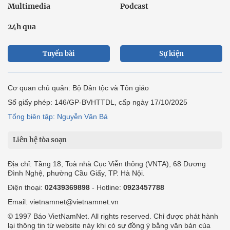
Multimedia
Podcast
24h qua
Tuyến bài
Sự kiện
Cơ quan chủ quản: Bộ Dân tộc và Tôn giáo
Số giấy phép: 146/GP-BVHTTDL, cấp ngày 17/10/2025
Tổng biên tập: Nguyễn Văn Bá
Liên hệ tòa soạn
Địa chỉ: Tầng 18, Toà nhà Cục Viễn thông (VNTA), 68 Dương
Đình Nghệ, phường Cầu Giấy, TP. Hà Nội.
Điện thoại:
02439369898
- Hotline:
0923457788
Email: vietnamnet@vietnamnet.vn
© 1997 Báo VietNamNet. All rights reserved. Chỉ được phát hành
lại thông tin từ website này khi có sự đồng ý bằng văn bản của