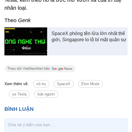
Tesla, kèm theo nó là ước mơ vươn xa của trí tuệ
nhân loại.
Theo
Genk
SpaceX phóng tên lửa lớn nhất thế
giới, Singapore lo lộ bí mật quân sự
Xem thêm về:
vũ trụ
SpaceX
Elon Musk
xe Tesla
loài người