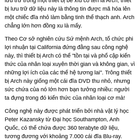
lưu trữ trong một thiết bị bé xíu có tên là Arch, thiết
bị lưu trữ dữ liệu này là thông tin được mã hóa lên
một chiếc đĩa nhỏ làm bằng tinh thể thạch anh. Arch
chẳng lớn hơn đồng xu là mấy.
Theo Cơ sở nghiên cứu Sứ mệnh Arch, tổ chức phi
lợi nhuận tại California đứng đằng sau công nghệ
này, thì thiết bị Arch có thể "tồn tại và phổ cập kiến
thức của nhân loại xuyên thời gian và không gian, vì
những lợi ích của các thế hệ tương lai". Trông thiết
bị Arch này giống một cái đĩa DVD thu nhỏ, nhưng
sức chứa của nó lớn hơn bạn tưởng nhiều: người
ta đựng trong đó kiến thức của nhân loại cơ mà!
Công nghệ này được phát triển bởi nhà vật lý học
Peter Kazansky từ Đại học Southampton, Anh
Quốc, có thể chứa được 360 terabyte dữ liệu,
tương đương với khoảng 7.000 cái đĩa Blu-ray.