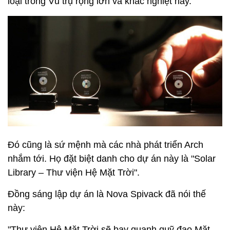
loại trong Vũ trụ rộng lớn và khắc nghiệt này.
Đó cũng là sứ mệnh mà các nhà phát triển Arch
nhắm tới. Họ đặt biệt danh cho dự án này là "Solar
Library – Thư viện Hệ Mặt Trời".
Đồng sáng lập dự án là Nova Spivack đã nói thế
này:
"Thư viện Hệ Mặt Trời sẽ bay quanh quỹ đạo Mặt