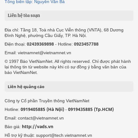
Tổng biên tập: Nguyễn Văn Bá
Liên hệ tòa soạn
Địa chỉ: Tầng 18, Toà nhà Cục Viễn thông (VNTA), 68 Dương
Đình Nghệ, phường Cầu Giấy, TP. Hà Nội.
Điện thoại:
02439369898
- Hotline:
0923457788
Email: vietnamnet@vietnamnet.vn
© 1997 Báo VietNamNet. All rights reserved. Chỉ được phát hành
lại thông tin từ website này khi có sự đồng ý bằng văn bản của
báo VietNamNet.
Liên hệ quảng cáo
Công ty Cổ phần Truyền thông VietNamNet
0919405885 (Hà Nội)
0919435885 (Tp.HCM)
Hotline:
-
Email: contact@vietnamnet.vn
http://vads.vn
Báo giá:
Hỗ trợ kỹ thuật: support@tech.vietnamnet.vn