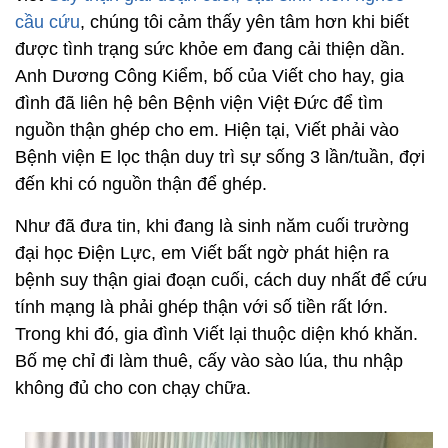
cầu cứu
, chúng tôi cảm thấy yên tâm hơn khi biết
được tình trạng sức khỏe em đang cải thiện dần.
Anh Dương Công Kiểm, bố của Viết cho hay, gia
đình đã liên hệ bên Bệnh viện Việt Đức để tìm
nguồn thận ghép cho em. Hiện tại, Viết phải vào
Bệnh viện E lọc thận duy trì sự sống 3 lần/tuần, đợi
đến khi có nguồn thận để ghép.
Như đã đưa tin, khi đang là sinh năm cuối trường
đại học Điện Lực, em Viết bất ngờ phát hiện ra
bệnh suy thận giai đoạn cuối, cách duy nhất để cứu
tính mạng là phải ghép thận với số tiền rất lớn.
Trong khi đó, gia đình Viết lại thuộc diện khó khăn.
Bố mẹ chỉ đi làm thuê, cấy vào sào lúa, thu nhập
không đủ cho con chạy chữa.