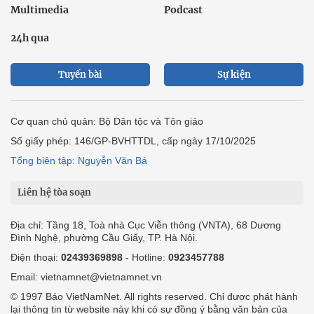
Multimedia
Podcast
24h qua
Tuyến bài
Sự kiện
Cơ quan chủ quản: Bộ Dân tộc và Tôn giáo
Số giấy phép: 146/GP-BVHTTDL, cấp ngày 17/10/2025
Tổng biên tập: Nguyễn Văn Bá
Liên hệ tòa soạn
Địa chỉ: Tầng 18, Toà nhà Cục Viễn thông (VNTA), 68 Dương
Đình Nghệ, phường Cầu Giấy, TP. Hà Nội.
Điện thoại:
02439369898
- Hotline:
0923457788
Email: vietnamnet@vietnamnet.vn
© 1997 Báo VietNamNet. All rights reserved. Chỉ được phát hành
lại thông tin từ website này khi có sự đồng ý bằng văn bản của