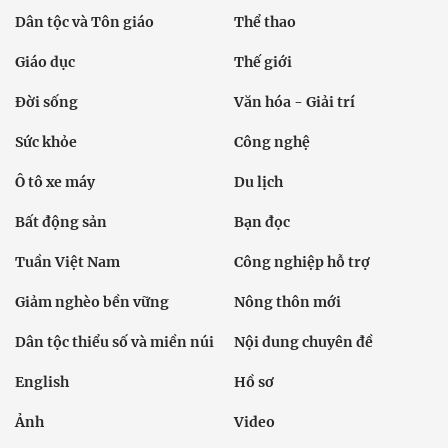
Dân tộc và Tôn giáo
Thể thao
Giáo dục
Thế giới
Đời sống
Văn hóa - Giải trí
Sức khỏe
Công nghệ
Ô tô xe máy
Du lịch
Bất động sản
Bạn đọc
Tuần Việt Nam
Công nghiệp hỗ trợ
Giảm nghèo bền vững
Nông thôn mới
Dân tộc thiểu số và miền núi
Nội dung chuyên đề
English
Hồ sơ
Ảnh
Video