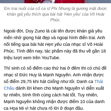
Em trai nuôi của cố ca sĩ Phi Nhung là gương mặt được
khán giả yêu thích qua bài hát 'Hẹn yêu' của Võ Hoài
Phúc.
Ngoài đời, Duy Zuno là cái tên được khán giả yêu
mến nhờ giọng hát đẹp và ngoại hình điển trai. Anh
nổi tiếng qua bài hát
Hẹn yêu
của nhạc sĩ Võ Hoài
Phúc. Tính đến nay, tác phẩm này đã thu về gần 18
triệu lượt xem trên YouTube.
Thí sinh có số điểm cao thứ hai ở đêm thi có chủ đề
nhạc sĩ Đức Huy là Mạnh Nguyên. Anh nhận được
số điểm 29,75 khi hát
Giống như tôi
. Danh ca
Thái
Châu
dành lời khen cho Mạnh Nguyên vì diễn xuất
tự nhiên, bình tĩnh cùng cách hát tốt. Tuy nhiên,
Mạnh Nguyên không nhận được điểm 10 của danh
ca Họa Mi vì hát chưa rõ lời ở đoạn đầu.