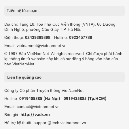
Liên hệ tòa soạn
Địa chỉ: Tầng 18, Toà nhà Cục Viễn thông (VNTA), 68 Dương
Đình Nghệ, phường Cầu Giấy, TP. Hà Nội.
Điện thoại:
02439369898
- Hotline:
0923457788
Email: vietnamnet@vietnamnet.vn
© 1997 Báo VietNamNet. All rights reserved. Chỉ được phát hành
lại thông tin từ website này khi có sự đồng ý bằng văn bản của
báo VietNamNet.
Liên hệ quảng cáo
Công ty Cổ phần Truyền thông VietNamNet
0919405885 (Hà Nội)
0919435885 (Tp.HCM)
Hotline:
-
Email: contact@vietnamnet.vn
http://vads.vn
Báo giá:
Hỗ trợ kỹ thuật: support@tech.vietnamnet.vn