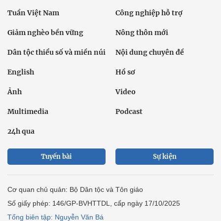
Tuần Việt Nam
Công nghiệp hỗ trợ
Giảm nghèo bền vững
Nông thôn mới
Dân tộc thiểu số và miền núi
Nội dung chuyên đề
English
Hồ sơ
Ảnh
Video
Multimedia
Podcast
24h qua
Tuyến bài
Sự kiện
Cơ quan chủ quản: Bộ Dân tộc và Tôn giáo
Số giấy phép: 146/GP-BVHTTDL, cấp ngày 17/10/2025
Tổng biên tập: Nguyễn Văn Bá