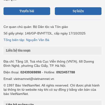
Tuyến bài
Sự kiện
Cơ quan chủ quản: Bộ Dân tộc và Tôn giáo
Số giấy phép: 146/GP-BVHTTDL, cấp ngày 17/10/2025
Tổng biên tập: Nguyễn Văn Bá
Liên hệ tòa soạn
Địa chỉ: Tầng 18, Toà nhà Cục Viễn thông (VNTA), 68 Dương
Đình Nghệ, phường Cầu Giấy, TP. Hà Nội.
Điện thoại:
02439369898
- Hotline:
0923457788
Email: vietnamnet@vietnamnet.vn
© 1997 Báo VietNamNet. All rights reserved. Chỉ được phát hành
lại thông tin từ website này khi có sự đồng ý bằng văn bản của
báo VietNamNet.
Liên hệ quảng cáo