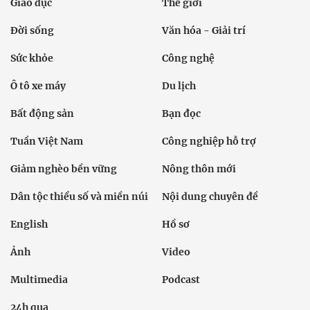
Giáo dục
Thế giới
Đời sống
Văn hóa - Giải trí
Sức khỏe
Công nghệ
Ô tô xe máy
Du lịch
Bất động sản
Bạn đọc
Tuần Việt Nam
Công nghiệp hỗ trợ
Giảm nghèo bền vững
Nông thôn mới
Dân tộc thiểu số và miền núi
Nội dung chuyên đề
English
Hồ sơ
Ảnh
Video
Multimedia
Podcast
24h qua