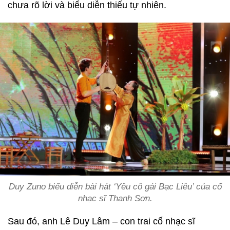
chưa rõ lời và biểu diễn thiếu tự nhiên.
Duy Zuno biểu diễn bài hát ‘Yêu cô gái Bạc Liêu’ của cố
nhạc sĩ Thanh Sơn.
Sau đó, anh Lê Duy Lâm – con trai cố nhạc sĩ