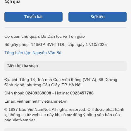
24h qua
Tuyến bài
Sự kiện
Cơ quan chủ quản: Bộ Dân tộc và Tôn giáo
Số giấy phép: 146/GP-BVHTTDL, cấp ngày 17/10/2025
Tổng biên tập: Nguyễn Văn Bá
Liên hệ tòa soạn
Địa chỉ: Tầng 18, Toà nhà Cục Viễn thông (VNTA), 68 Dương
Đình Nghệ, phường Cầu Giấy, TP. Hà Nội.
Điện thoại:
02439369898
- Hotline:
0923457788
Email: vietnamnet@vietnamnet.vn
© 1997 Báo VietNamNet. All rights reserved. Chỉ được phát hành
lại thông tin từ website này khi có sự đồng ý bằng văn bản của
báo VietNamNet.