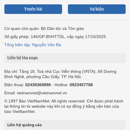
Tuyến bài
Sự kiện
Cơ quan chủ quản: Bộ Dân tộc và Tôn giáo
Số giấy phép: 146/GP-BVHTTDL, cấp ngày 17/10/2025
Tổng biên tập: Nguyễn Văn Bá
Liên hệ tòa soạn
Địa chỉ: Tầng 18, Toà nhà Cục Viễn thông (VNTA), 68 Dương
Đình Nghệ, phường Cầu Giấy, TP. Hà Nội.
Điện thoại:
02439369898
- Hotline:
0923457788
Email: vietnamnet@vietnamnet.vn
© 1997 Báo VietNamNet. All rights reserved. Chỉ được phát hành
lại thông tin từ website này khi có sự đồng ý bằng văn bản của
báo VietNamNet.
Liên hệ quảng cáo