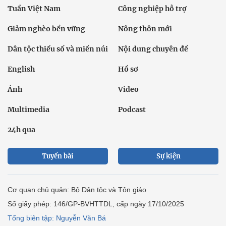
Tuần Việt Nam
Công nghiệp hỗ trợ
Giảm nghèo bền vững
Nông thôn mới
Dân tộc thiểu số và miền núi
Nội dung chuyên đề
English
Hồ sơ
Ảnh
Video
Multimedia
Podcast
24h qua
Tuyến bài
Sự kiện
Cơ quan chủ quản: Bộ Dân tộc và Tôn giáo
Số giấy phép: 146/GP-BVHTTDL, cấp ngày 17/10/2025
Tổng biên tập: Nguyễn Văn Bá