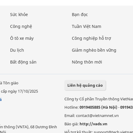
Sức khỏe
Bạn đọc
Công nghệ
Tuần Việt Nam
Ô tô xe máy
Công nghiệp hỗ trợ
Du lịch
Giảm nghèo bền vững
Bất động sản
Nông thôn mới
à Tôn giáo
Liên hệ quảng cáo
 cấp ngày 17/10/2025
Công ty Cổ phần Truyền thông VietN
á
Hotline:
0919405885 (Hà Nội)
-
091943
Email: contact@vietnamnet.vn
Báo giá:
http://vads.vn
Viễn thông (VNTA), 68 Dương Đình
Nội.
Hỗ trợ kỹ thuật: support@tech.vietna