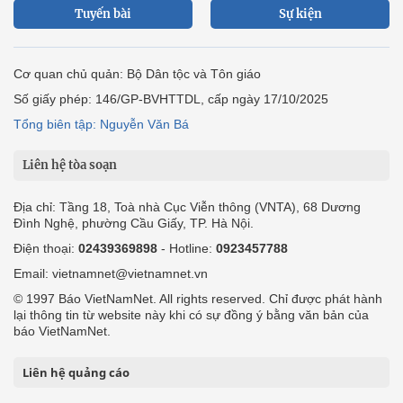
Tuyến bài
Sự kiện
Cơ quan chủ quản: Bộ Dân tộc và Tôn giáo
Số giấy phép: 146/GP-BVHTTDL, cấp ngày 17/10/2025
Tổng biên tập: Nguyễn Văn Bá
Liên hệ tòa soạn
Địa chỉ: Tầng 18, Toà nhà Cục Viễn thông (VNTA), 68 Dương
Đình Nghệ, phường Cầu Giấy, TP. Hà Nội.
Điện thoại:
02439369898
- Hotline:
0923457788
Email: vietnamnet@vietnamnet.vn
© 1997 Báo VietNamNet. All rights reserved. Chỉ được phát hành
lại thông tin từ website này khi có sự đồng ý bằng văn bản của
báo VietNamNet.
Liên hệ quảng cáo