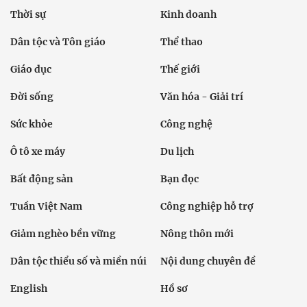
Thời sự
Kinh doanh
Dân tộc và Tôn giáo
Thể thao
Giáo dục
Thế giới
Đời sống
Văn hóa - Giải trí
Sức khỏe
Công nghệ
Ô tô xe máy
Du lịch
Bất động sản
Bạn đọc
Tuần Việt Nam
Công nghiệp hỗ trợ
Giảm nghèo bền vững
Nông thôn mới
Dân tộc thiểu số và miền núi
Nội dung chuyên đề
English
Hồ sơ