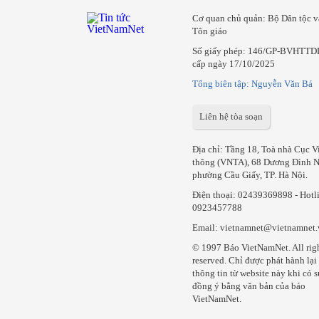
Cơ quan chủ quản: Bộ Dân tộc v
Tôn giáo
Số giấy phép: 146/GP-BVHTTD
cấp ngày 17/10/2025
Tổng biên tập: Nguyễn Văn Bá
Liên hệ tòa soạn
Địa chỉ: Tầng 18, Toà nhà Cục V
thông (VNTA), 68 Dương Đình N
phường Cầu Giấy, TP. Hà Nội.
Điện thoại:
02439369898
- Hotl
0923457788
Email: vietnamnet@vietnamnet
© 1997 Báo VietNamNet. All rig
reserved. Chỉ được phát hành lại
thông tin từ website này khi có s
đồng ý bằng văn bản của báo
VietNamNet.