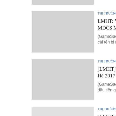
THỊ TRƯỜN
LMHT: VE
MDCS M
(GameSao.
cái tên bị
THỊ TRƯỜN
[LMHT] 
Hẻ 2017
(GameSao.
đầu tiên 
THỊ TRƯỜN