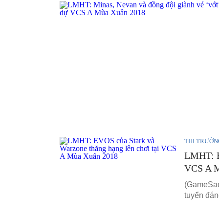
THỊ TRƯỜN
LMHT: E
VCS A M
(GameSao
tuyển đán