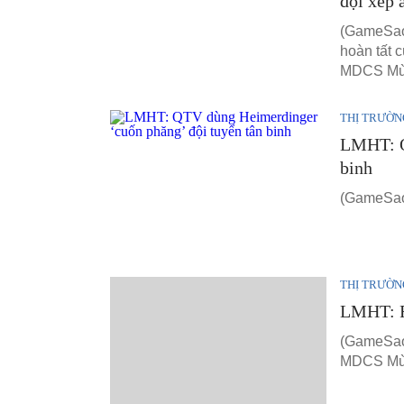
đội xếp
(GameSao
hoàn tất 
MDCS Mù
THỊ TRƯỜN
LMHT: Q
binh
(GameSao.
THỊ TRƯỜN
LMHT: R
(GameSao.
MDCS Mù