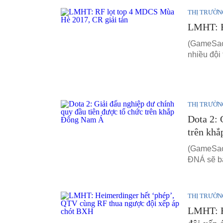
THỊ TRƯỜN
LMHT: R
(GameSao.
nhiều đội
THỊ TRƯỜN
Dota 2: 
trên kh
(GameSao.
ĐNÁ sẽ bắ
THỊ TRƯỜN
LMHT: H