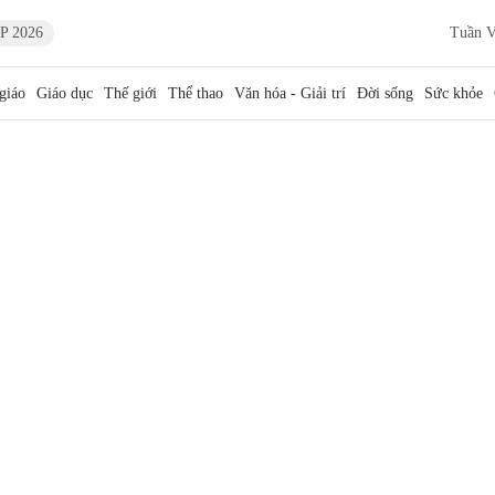
P 2026
Tuần V
giáo
Giáo dục
Thế giới
Thể thao
Văn hóa - Giải trí
Đời sống
Sức khỏe