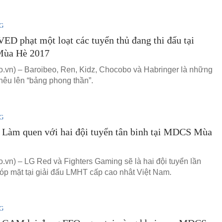
G
D phạt một loạt các tuyển thủ đang thi đấu tại
ùa Hè 2017
vn) – Baroibeo, Ren, Kidz, Chocobo và Habringer là những
 nêu lên “bảng phong thần”.
G
Làm quen với hai đội tuyển tân binh tại MDCS Mùa
vn) – LG Red và Fighters Gaming sẽ là hai đội tuyển lần
góp mặt tại giải đấu LMHT cấp cao nhât Việt Nam.
G