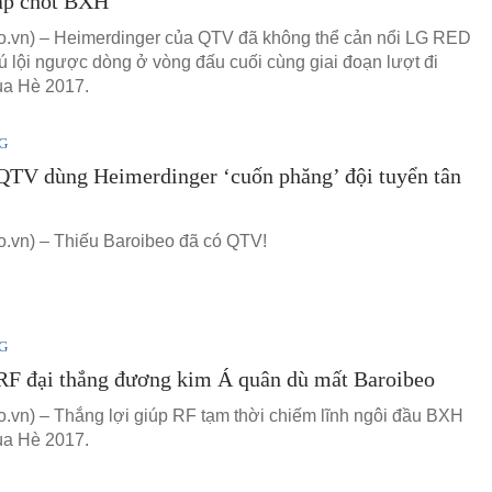
 áp chót BXH
.vn) – Heimerdinger của QTV đã không thể cản nổi LG RED
cú lội ngược dòng ở vòng đấu cuối cùng giai đoạn lượt đi
a Hè 2017.
G
TV dùng Heimerdinger ‘cuốn phăng’ đội tuyển tân
vn) – Thiếu Baroibeo đã có QTV!
G
F đại thắng đương kim Á quân dù mất Baroibeo
vn) – Thắng lợi giúp RF tạm thời chiếm lĩnh ngôi đầu BXH
a Hè 2017.