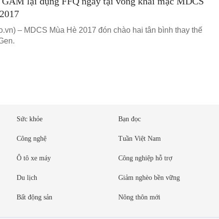
GAM lại đụng FFQ ngay tại vòng khai mạc MDCS
2017
vn) – MDCS Mùa Hè 2017 đón chào hai tân bình thay thế
Gen.
Sức khỏe
Bạn đọc
Công nghệ
Tuần Việt Nam
Ô tô xe máy
Công nghiệp hỗ trợ
Du lịch
Giảm nghèo bền vững
Bất động sản
Nông thôn mới