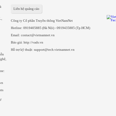
à
Liên hệ quảng cáo
L,
Công ty Cổ phần Truyền thông VietNamNet
Hotline:
0919405885 (Hà Nội)
-
0919435885 (Tp.HCM)
Email: contact@vietnamnet.vn
Báo giá:
http://vads.vn
Hỗ trợ kỹ thuật: support@tech.vietnamnet.vn
iễn
ghệ,
ine:
.vn
hts
ự