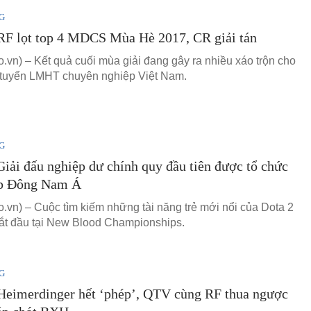
G
F lọt top 4 MDCS Mùa Hè 2017, CR giải tán
vn) – Kết quả cuối mùa giải đang gây ra nhiều xáo trộn cho
 tuyển LMHT chuyên nghiệp Việt Nam.
G
Giải đấu nghiệp dư chính quy đầu tiên được tổ chức
ắp Đông Nam Á
vn) – Cuộc tìm kiếm những tài năng trẻ mới nổi của Dota 2
t đầu tại New Blood Championships.
G
eimerdinger hết ‘phép’, QTV cùng RF thua ngược