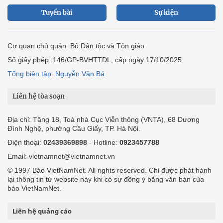
Tuyến bài
Sự kiện
Cơ quan chủ quản: Bộ Dân tộc và Tôn giáo
Số giấy phép: 146/GP-BVHTTDL, cấp ngày 17/10/2025
Tổng biên tập: Nguyễn Văn Bá
Liên hệ tòa soạn
Địa chỉ: Tầng 18, Toà nhà Cục Viễn thông (VNTA), 68 Dương
Đình Nghệ, phường Cầu Giấy, TP. Hà Nội.
Điện thoại:
02439369898
- Hotline:
0923457788
Email: vietnamnet@vietnamnet.vn
© 1997 Báo VietNamNet. All rights reserved. Chỉ được phát hành
lại thông tin từ website này khi có sự đồng ý bằng văn bản của
báo VietNamNet.
Liên hệ quảng cáo