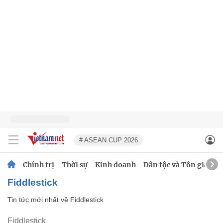
# ASEAN CUP 2026
Chính trị
Thời sự
Kinh doanh
Dân tộc và Tôn giáo
Fiddlestick
Tin tức mới nhất về
Fiddlestick
Fiddlestick