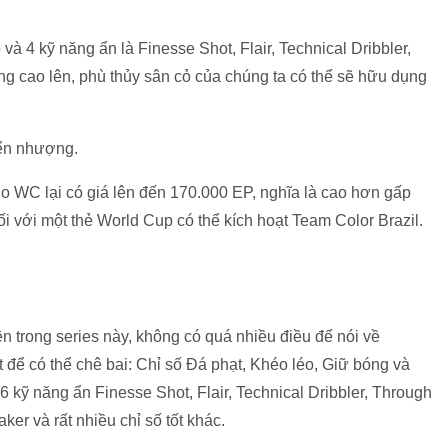
à 4 kỹ năng ẩn là Finesse Shot, Flair, Technical Dribbler,
ng cao lên, phù thủy sân cỏ của chúng ta có thể sẽ hữu dụng
o WC lại có giá lên đến 170.000 EP, nghĩa là cao hơn gấp
ối với một thẻ World Cup có thể kích hoạt Team Color Brazil.
 trong series này, không có quá nhiều điều để nói về
t để có thể chê bai: Chỉ số Đá phạt, Khéo léo, Giữ bóng và
 6 kỹ năng ẩn Finesse Shot, Flair, Technical Dribbler, Through
ker và rất nhiều chỉ số tốt khác.