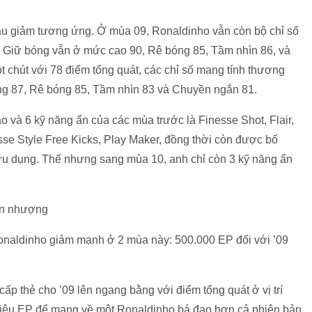
ầu giảm tương ứng. Ở mùa 09, Ronaldinho vẫn còn bộ chỉ số
 đó Giữ bóng vẫn ở mức cao 90, Rê bóng 85, Tầm nhìn 86, và
 chút với 78 điểm tổng quát, các chỉ số mang tính thương
ng 87, Rê bóng 85, Tầm nhìn 83 và Chuyền ngắn 81.
o và 6 kỹ năng ẩn của các mùa trước là Finesse Shot, Flair,
esse Style Free Kicks, Play Maker, đồng thời còn được bổ
ữu dụng. Thế nhưng sang mùa 10, anh chỉ còn 3 kỹ năng ẩn
onaldinho giảm mạnh ở 2 mùa này: 500.000 EP đối với ’09
cấp thẻ cho ’09 lên ngang bằng với điểm tổng quát ở vị trí
triệu EP để mang về một Ronaldinho bá đạo hơn cả phiên bản