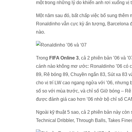
một trong những lý do khiến anh rơi xuống vị 
Một năm sau đó, bất chấp việc bổ sung thêm m
Ronaldinho vẫn cực kỳ ấn tượng, Barcelona đã
nào.
Trong
FIFA Online 3
, cả 2 phiên bản ’06 và 
cánh nào không mơ ước: Ronaldinho ’06 có chỉ
89, Rê bóng 89, Chuyền ngắn 83, Sút xa 83 và
cho vị trí LW cao ngang ngửa với ’06, nhưng
số so với mùa trước, và chỉ số Giữ bóng – R
được đánh giá cao hơn ’06 nhờ bộ chỉ số CAM
Ngoài kỹ thuật 5 sao, cả 2 phiên bản này còn
Technical Dribbler, Through Balls, Takes Fine