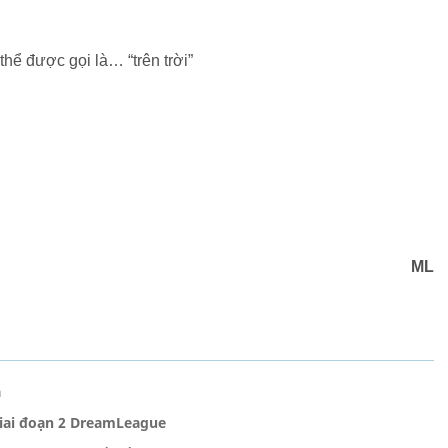
hể được gọi là… “trên trời”
ML
a
giai đoạn 2 DreamLeague