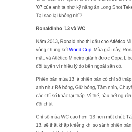
’07 của anh ta nhờ kỹ năng ẩn Long Shot Taker
Tại sao lại không nhỉ?
Ronaldinho ’13 và WC
Năm 2013, Ronaldinho thi đấu cho Atlético Mi
vòng chung kết
World Cup
. Mùa giải này, Ron
mặt, và Atlético Mineiro giành được Copa Lib
đội tuyển vì nhiều lý do bên ngoài sân cỏ.
Phiên bản mùa 13 là phiên bản có chỉ số thấp 
anh như Rê bóng, Giữ bóng, Tầm nhìn, Chuyề
các chỉ số khác lại thấp. Vì thế, hầu hết ng
đôi chút.
Chỉ số mùa WC cao hơn ‘13 hơn một chút: Tất
13, sẽ thật khấp khiễng khi so sánh phiên bả