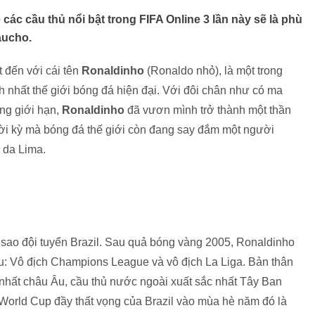
 các cầu thủ nổi bật trong FIFA Online 3 lần này sẽ là phù
aucho.
 đến với cái tên
Ronaldinho
(Ronaldo nhỏ), là một trong
h nhất thế giới bóng đá hiện đại. Với đôi chân như có ma
ông giới hạn,
Ronaldinho
đã vươn mình trở thành một thần
hời kỳ mà bóng đá thế giới còn đang say đắm một người
 da Lima.
 sao đội tuyển Brazil. Sau quả bóng vàng 2005, Ronaldinho
ệu: Vô địch Champions League và vô địch La Liga. Bản thân
c nhất châu Âu, cầu thủ nước ngoài xuất sắc nhất Tây Ban
 World Cup đầy thất vọng của Brazil vào mùa hè năm đó là