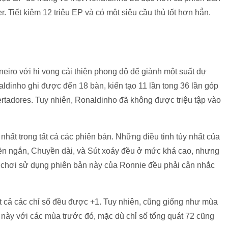
. Tiết kiệm 12 triêu EP và có một siêu cầu thủ tốt hơn hẳn.
neiro với hi vọng cải thiện phong độ để giành một suất dự
aldinho ghi được đến 18 bàn, kiến tạo 11 lần tong 36 lần góp
ertadores. Tuy nhiên, Ronaldinho đã không được triệu tập vào
nhất trong tất cả các phiên bản. Những điều tinh túy nhất của
n ngắn, Chuyền dài, và Sút xoáy đều ở mức khá cao, nhưng
ười chơi sử dụng phiên bản này của Ronnie đều phải cân nhắc
 cả các chỉ số đều được +1. Tuy nhiên, cũng giống như mùa
n này với các mùa trước đó, mặc dù chỉ số tổng quát 72 cũng