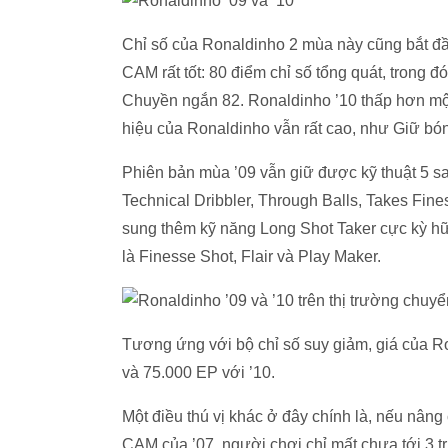
Chỉ số của Ronaldinho 2 mùa này cũng bắt đ
CAM rất tốt: 80 điểm chỉ số tổng quát, trong
Chuyền ngắn 82. Ronaldinho ’10 thấp hơn một
hiệu của Ronaldinho vẫn rất cao, như Giữ bó
Phiên bản mùa ’09 vẫn giữ được kỹ thuật 5 sa
Technical Dribbler, Through Balls, Takes Fin
sung thêm kỹ năng Long Shot Taker cực kỳ h
là Finesse Shot, Flair và Play Maker.
Tương ứng với bộ chỉ số suy giảm, giá của R
và 75.000 EP với ’10.
Một điều thú vị khác ở đây chính là, nếu nâng 
CAM của ’07, người chơi chỉ mất chưa tới 3 