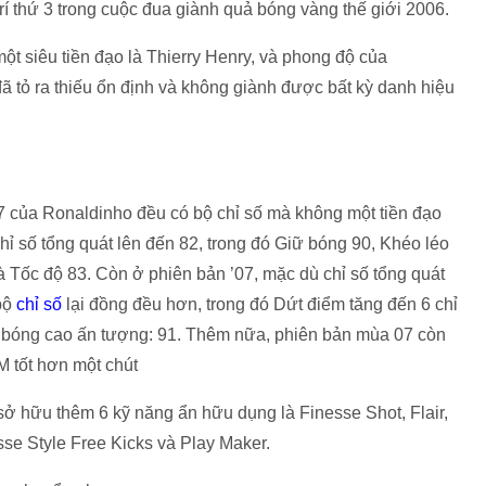
trí thứ 3 trong cuộc đua giành quả bóng vàng thế giới 2006.
ột siêu tiền đạo là Thierry Henry, và phong độ của
 tỏ ra thiếu ổn định và không giành được bất kỳ danh hiệu
’07 của Ronaldinho đều có bộ chỉ số mà không một tiền đạo
 số tổng quát lên đến 82, trong đó Giữ bóng 90, Khéo léo
 Tốc độ 83. Còn ở phiên bản ’07, mặc dù chỉ số tổng quát
 bộ
chỉ số
lại đồng đều hơn, trong đó Dứt điểm tăng đến 6 chỉ
ê bóng cao ấn tượng: 91. Thêm nữa, phiên bản mùa 07 còn
 tốt hơn một chút
 sở hữu thêm 6 kỹ năng ẩn hữu dụng là Finesse Shot, Flair,
sse Style Free Kicks và Play Maker.