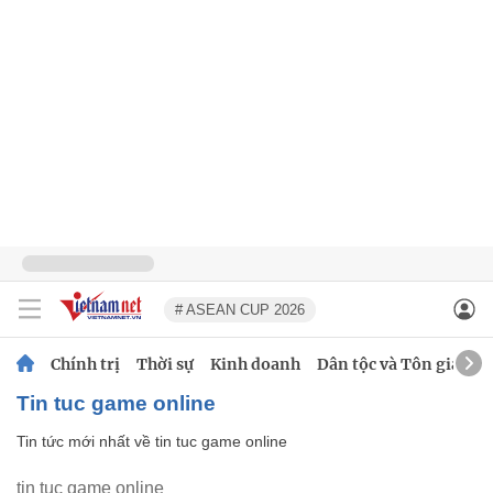
# ASEAN CUP 2026
Chính trị
Thời sự
Kinh doanh
Dân tộc và Tôn giáo
tin tuc game online
Tin tức mới nhất về
tin tuc game online
tin tuc game online