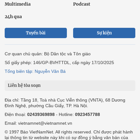
Multimedia
Podcast
24h qua
Tuyến bài
Sự kiện
Cơ quan chủ quản: Bộ Dân tộc và Tôn giáo
Số giấy phép: 146/GP-BVHTTDL, cấp ngày 17/10/2025
Tổng biên tập: Nguyễn Văn Bá
Liên hệ tòa soạn
Địa chỉ: Tầng 18, Toà nhà Cục Viễn thông (VNTA), 68 Dương
Đình Nghệ, phường Cầu Giấy, TP. Hà Nội.
Điện thoại:
02439369898
- Hotline:
0923457788
Email: vietnamnet@vietnamnet.vn
© 1997 Báo VietNamNet. All rights reserved. Chỉ được phát hành
lại thông tin từ website này khi có sự đồng ý bằng văn bản của