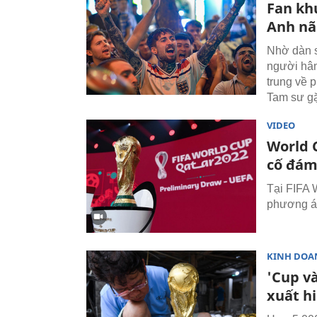
Fan kh
Anh nã 
Nhờ dàn s
người hâm
trung về 
Tam sư gặ
VIDEO
World 
cố đám
Tại FIFA 
phương án
KINH DOA
'Cup và
xuất h