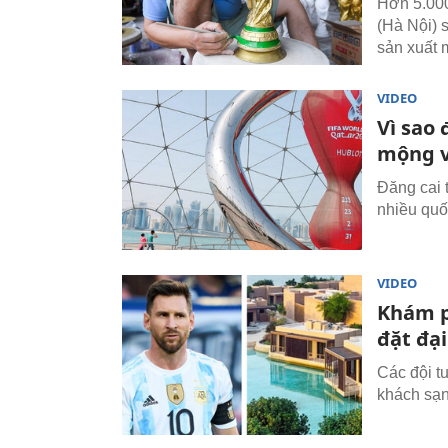
Hơn 5.000
(Hà Nội) 
sản xuất 
VIDEO
Vì sao 
mộng v
Đăng cai 
nhiều quố
VIDEO
Khám p
đặt đạ
Các đội t
khách sạn