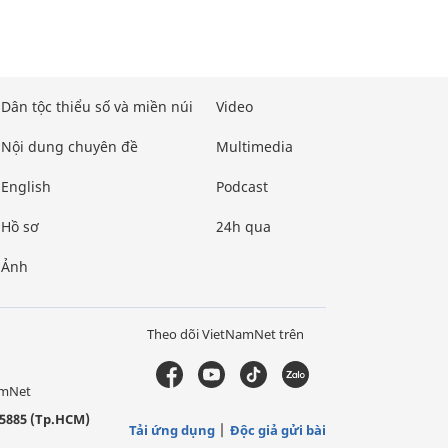
Dân tộc thiểu số và miền núi
Video
Nội dung chuyên đề
Multimedia
English
Podcast
Hồ sơ
24h qua
Ảnh
Theo dõi VietNamNet trên
amNet
5885 (Tp.HCM)
Tải ứng dụng
Độc giả gửi bài