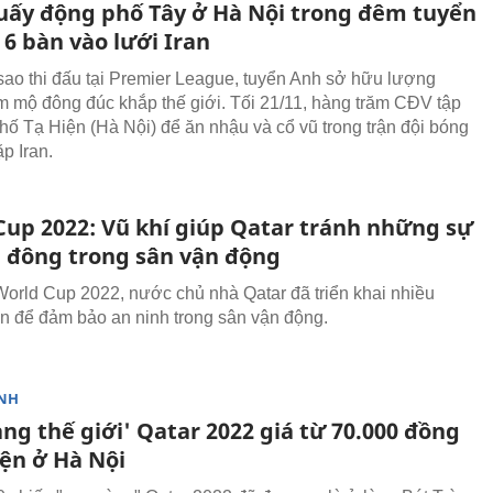
uấy động phố Tây ở Hà Nội trong đêm tuyển
6 bàn vào lưới Iran
ao thi đấu tại Premier League, tuyển Anh sở hữu lượng
 mộ đông đúc khắp thế giới. Tối 21/11, hàng trăm CĐV tập
phố Tạ Hiện (Hà Nội) để ăn nhậu và cổ vũ trong trận đội bóng
p Iran.
Cup 2022: Vũ khí giúp Qatar tránh những sự
 đông trong sân vận động
World Cup 2022, nước chủ nhà Qatar đã triển khai nhiều
 để đảm bảo an ninh trong sân vận động.
NH
ng thế giới' Qatar 2022 giá từ 70.000 đồng
iện ở Hà Nội