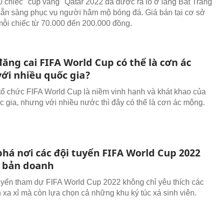
 chiếc "cup vàng" Qatar 2022 đã được ra lò ở làng Bát Tràng
sẵn sàng phục vụ người hâm mộ bóng đá. Giá bán tại cơ sở
mỗi chiếc từ 70.000 đến 200.000 đồng.
đăng cai FIFA World Cup có thể là cơn ác
ới nhiều quốc gia?
tổ chức FIFA World Cup là niềm vinh hạnh và khát khao của
c gia, nhưng với nhiều nước thì đây có thể là cơn ác mộng.
há nơi các đội tuyển FIFA World Cup 2022
i bản doanh
uyển tham dự FIFA World Cup 2022 không chỉ yêu thích các
 xa xỉ mà còn lựa chọn cả những khu ký túc xá sinh viên.