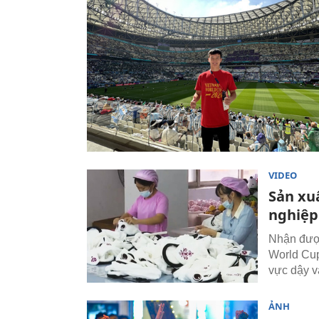
VIDEO
Sản xu
nghiệp
Nhận được
World Cup
vực dậy và
ẢNH