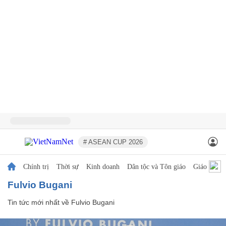
# ASEAN CUP 2026
Chính trị
Thời sự
Kinh doanh
Dân tộc và Tôn giáo
Giáo dục
Fulvio Bugani
Tin tức mới nhất về
Fulvio Bugani