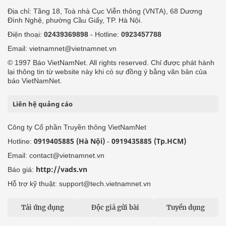
Địa chỉ: Tầng 18, Toà nhà Cục Viễn thông (VNTA), 68 Dương
Đình Nghệ, phường Cầu Giấy, TP. Hà Nội.
Điện thoại:
02439369898
- Hotline:
0923457788
Email: vietnamnet@vietnamnet.vn
© 1997 Báo VietNamNet. All rights reserved. Chỉ được phát hành
lại thông tin từ website này khi có sự đồng ý bằng văn bản của
báo VietNamNet.
Liên hệ quảng cáo
Công ty Cổ phần Truyền thông VietNamNet
0919405885 (Hà Nội)
0919435885 (Tp.HCM)
Hotline:
-
Email: contact@vietnamnet.vn
http://vads.vn
Báo giá:
Hỗ trợ kỹ thuật: support@tech.vietnamnet.vn
Tải ứng dụng
Độc giả gửi bài
Tuyển dụng