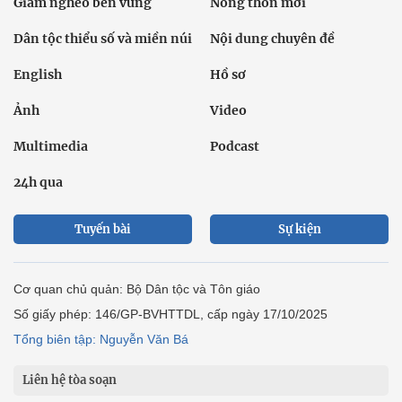
Giảm nghèo bền vững
Nông thôn mới
Dân tộc thiểu số và miền núi
Nội dung chuyên đề
English
Hồ sơ
Ảnh
Video
Multimedia
Podcast
24h qua
Tuyến bài
Sự kiện
Cơ quan chủ quản: Bộ Dân tộc và Tôn giáo
Số giấy phép: 146/GP-BVHTTDL, cấp ngày 17/10/2025
Tổng biên tập: Nguyễn Văn Bá
Liên hệ tòa soạn