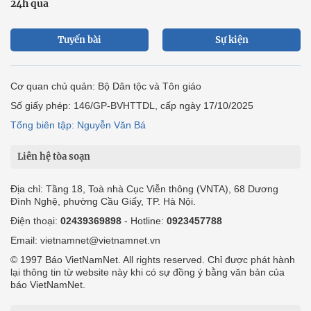
24h qua
Tuyến bài
Sự kiện
Cơ quan chủ quản: Bộ Dân tộc và Tôn giáo
Số giấy phép: 146/GP-BVHTTDL, cấp ngày 17/10/2025
Tổng biên tập: Nguyễn Văn Bá
Liên hệ tòa soạn
Địa chỉ: Tầng 18, Toà nhà Cục Viễn thông (VNTA), 68 Dương
Đình Nghệ, phường Cầu Giấy, TP. Hà Nội.
Điện thoại:
02439369898
- Hotline:
0923457788
Email: vietnamnet@vietnamnet.vn
© 1997 Báo VietNamNet. All rights reserved. Chỉ được phát hành
lại thông tin từ website này khi có sự đồng ý bằng văn bản của
báo VietNamNet.