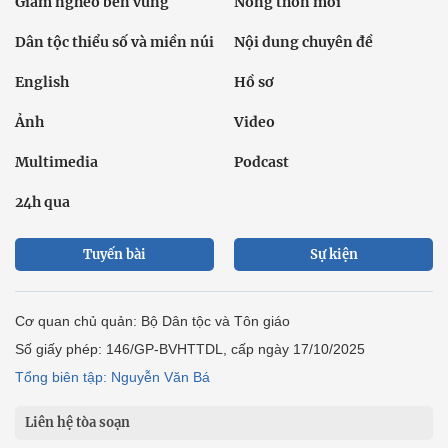
Giảm nghèo bền vững
Nông thôn mới
Dân tộc thiểu số và miền núi
Nội dung chuyên đề
English
Hồ sơ
Ảnh
Video
Multimedia
Podcast
24h qua
Tuyến bài
Sự kiện
Cơ quan chủ quản: Bộ Dân tộc và Tôn giáo
Số giấy phép: 146/GP-BVHTTDL, cấp ngày 17/10/2025
Tổng biên tập: Nguyễn Văn Bá
Liên hệ tòa soạn