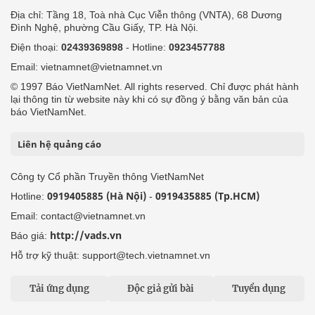
Địa chỉ: Tầng 18, Toà nhà Cục Viễn thông (VNTA), 68 Dương
Đình Nghệ, phường Cầu Giấy, TP. Hà Nội.
Điện thoại:
02439369898
- Hotline:
0923457788
Email: vietnamnet@vietnamnet.vn
© 1997 Báo VietNamNet. All rights reserved. Chỉ được phát hành
lại thông tin từ website này khi có sự đồng ý bằng văn bản của
báo VietNamNet.
Liên hệ quảng cáo
Công ty Cổ phần Truyền thông VietNamNet
0919405885 (Hà Nội)
0919435885 (Tp.HCM)
Hotline:
-
Email: contact@vietnamnet.vn
http://vads.vn
Báo giá:
Hỗ trợ kỹ thuật: support@tech.vietnamnet.vn
Tải ứng dụng
Độc giả gửi bài
Tuyển dụng