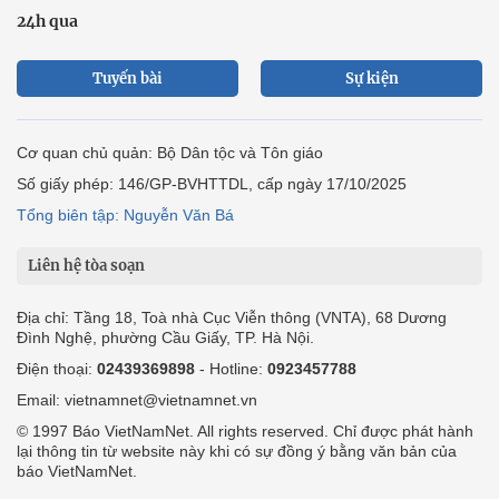
24h qua
Tuyến bài
Sự kiện
Cơ quan chủ quản: Bộ Dân tộc và Tôn giáo
Số giấy phép: 146/GP-BVHTTDL, cấp ngày 17/10/2025
Tổng biên tập: Nguyễn Văn Bá
Liên hệ tòa soạn
Địa chỉ: Tầng 18, Toà nhà Cục Viễn thông (VNTA), 68 Dương
Đình Nghệ, phường Cầu Giấy, TP. Hà Nội.
Điện thoại:
02439369898
- Hotline:
0923457788
Email: vietnamnet@vietnamnet.vn
© 1997 Báo VietNamNet. All rights reserved. Chỉ được phát hành
lại thông tin từ website này khi có sự đồng ý bằng văn bản của
báo VietNamNet.