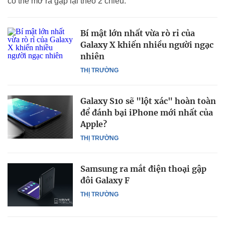
có thể mở ra gập lại theo 2 chiều.
Bí mật lớn nhất vừa rò rỉ của
Galaxy X khiến nhiều người ngạc
nhiên
THỊ TRƯỜNG
Galaxy S10 sẽ "lột xác" hoàn toàn
để đánh bại iPhone mới nhất của
Apple?
THỊ TRƯỜNG
Samsung ra mắt điện thoại gập
đôi Galaxy F
THỊ TRƯỜNG